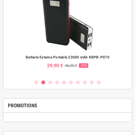
ème
Batterie Externe Portable 23000 mAh KBPB-P070
Mo
29,90 €
46,00 €
-35%
PROMOTIONS