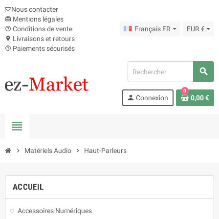
Nous contacter
Mentions légales
card_giftcard
Conditions de vente
Français FR
EUR €
help_outline
Livraisons et retours
location_on
Paiements sécurisés
help_outline
search
0
person
Connexion
0,00 €
view_headline
chevron_right
Matériels Audio
chevron_right
Haut-Parleurs
ACCUEIL
Accessoires Numériques