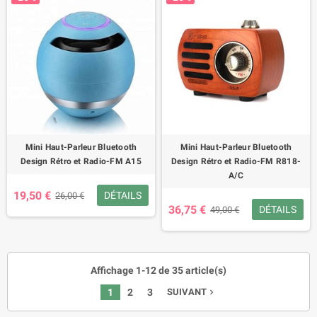
Mini Haut-Parleur Bluetooth
Mini Haut-Parleur Bluetooth
Design Rétro et Radio-FM A15
Design Rétro et Radio-FM R818-
A/C
19,50 €
DÉTAILS
26,00 €
36,75 €
DÉTAILS
49,00 €
Affichage 1-12 de 35 article(s)
1
2
3
SUIVANT
navigate_next