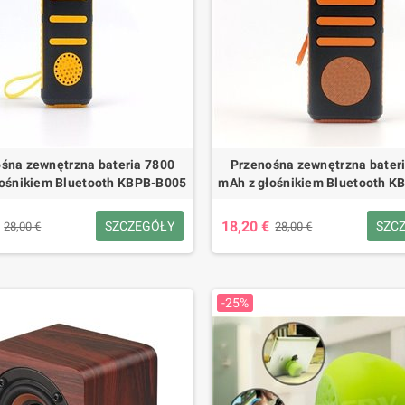
inteligentny zegarek
Mini głośnik Bluetooth w stylu retro i
Przeno
 uprawiani sportu i
radio FM R919-B
mAh Al
ji SF-115 PLUS
44,25 €
59,00 €
-25%
€
32,00 €
-25%
śna zewnętrzna bateria 7800
Przenośna zewnętrzna bater
łośnikiem Bluetooth KBPB-B005
mAh z głośnikiem Bluetooth K
18,20 €
SZCZEGÓŁY
SZC
28,00 €
28,00 €
-25%