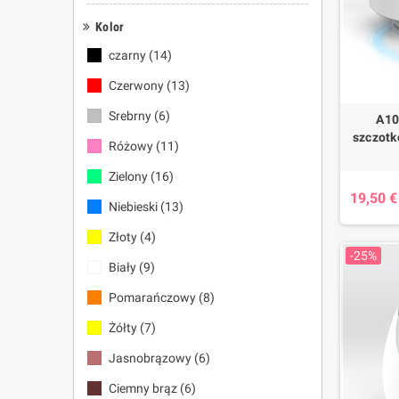
Kolor
czarny
(14)
Czerwony
(13)
Srebrny
(6)
A10
szczotk
Różowy
(11)
Zielony
(16)
19,50 €
Niebieski
(13)
Złoty
(4)
-25%
Biały
(9)
Pomarańczowy
(8)
Żółty
(7)
Jasnobrązowy
(6)
Ciemny brąz
(6)