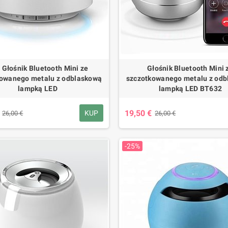
 Głośnik Bluetooth Mini ze
Głośnik Bluetooth Mini 
owanego metalu z odblaskową
szczotkowanego metalu z od
lampką LED
lampką LED BT632
19,50 €
KUP
26,00 €
26,00 €
-25%