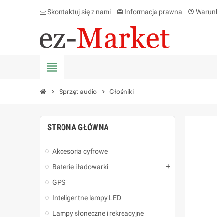
Skontaktuj się z nami
Informacja prawna
Warunk
card_giftcard
help_outline
view_headline
chevron_right
Sprzęt audio
chevron_right
Głośniki
STRONA GŁÓWNA
Akcesoria cyfrowe
Baterie i ładowarki
add
GPS
Inteligentne lampy LED
Lampy słoneczne i rekreacyjne