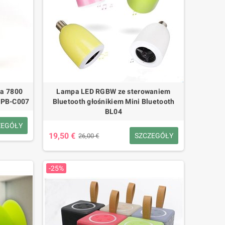
śna bateria zewnętrzna 6000
Mini głośnik Bluetooth i lampa LED w
l in One na Androida i Apple
kształcie grzyba BT648
20,80 €
16,50 €
32,00 €
22,00 €
-35%
-25%
ia 7800
Lampa LED RGBW ze sterowaniem
BPB-C007
Bluetooth głośnikiem Mini Bluetooth
BL04
ZEGÓŁY
19,50 €
SZCZEGÓŁY
26,00 €
-25%