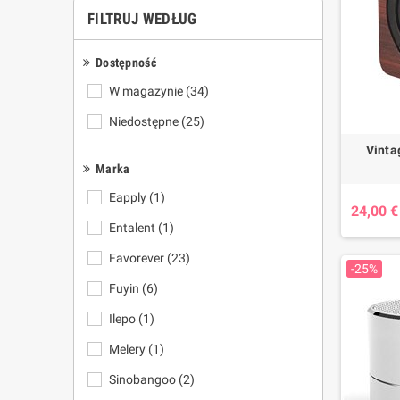
FILTRUJ WEDŁUG
Dostępność
W magazynie
(34)
Niedostępne
(25)
Vinta
Marka
Eapply
(1)
24,00 €
Entalent
(1)
Favorever
(23)
-25%
Fuyin
(6)
Ilepo
(1)
Melery
(1)
Sinobangoo
(2)