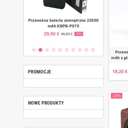
 i zasilacz
Przenośna bateria zewnętrzna 23000
Wodoodporny 
ini Mini POE
mAh KBPB-P070
branżowy do
23
rekreac
29,90 €
46,00 €
-35%
24,00 
€
-25%
Przeno
mAh z g
18,20 €
PROMOCJE
-25%
NOWE PRODUKTY