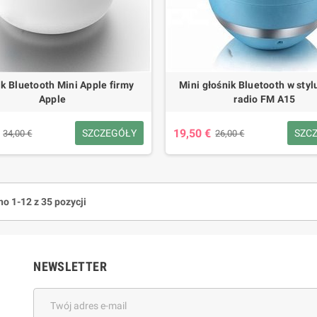
k Bluetooth Mini Apple firmy
Mini głośnik Bluetooth w stylu
Apple
radio FM A15
19,50 €
SZCZEGÓŁY
SZC
34,00 €
26,00 €
o 1-12 z 35 pozycji
NEWSLETTER