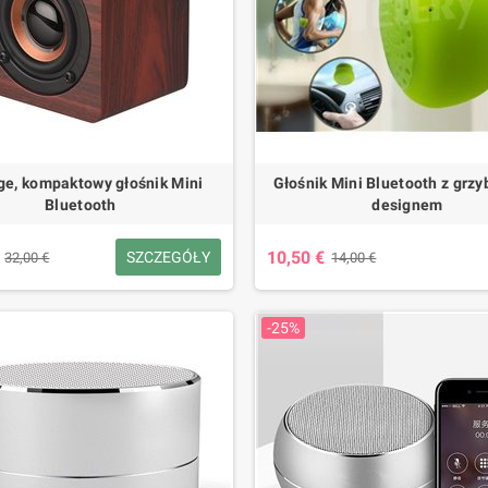
ge, kompaktowy głośnik Mini
Głośnik Mini Bluetooth z gr
Bluetooth
designem
10,50 €
SZCZEGÓŁY
32,00 €
14,00 €
-25%