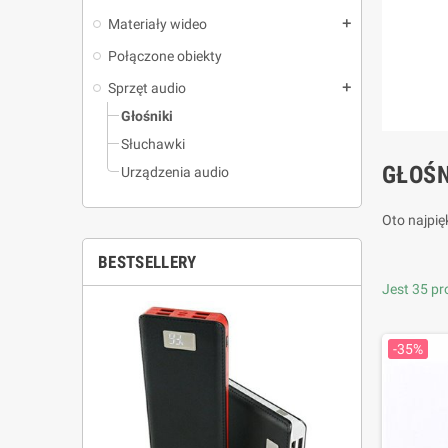
Materiały wideo
add
Połączone obiekty
Sprzęt audio
add
Głośniki
Słuchawki
GŁOŚN
Urządzenia audio
Oto najpię
BESTSELLERY
Jest 35 p
-35%