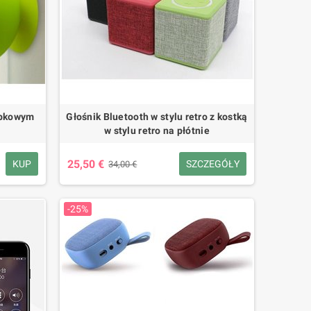
zybkowym
Głośnik Bluetooth w stylu retro z kostką
w stylu retro na płótnie
25,50 €
KUP
SZCZEGÓŁY
34,00 €
-25%