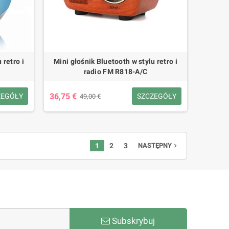
 retro i
Mini głośnik Bluetooth w stylu retro i
radio FM R818-A/C
36,75 €
ZEGÓŁY
SZCZEGÓŁY
49,00 €
1
2
3
NASTĘPNY
navigate_next
Subskrybuj