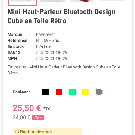
Mini Haut-Parleur Bluetooth Design
Cube en Toile Rétro
Marque
Favorever
Référence
BT669 - Gris
En stock
0 Article
EAN13
5452002018029
MPN
5452002018029
Favorever - Mini Haut-Parleur Bluetooth Design Cube en Toile
Rétro
Couleur :
25,50 €
TTC
34,00 €
-25%
Rupture de stock
error_outline