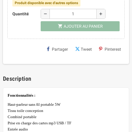
Produit disponible avec d'autres options
remove
add
Quantité
shopping_cart
AJOUTER AU PANIER
Partager
Tweet
Pinterest
Description
Fonctionnalités :
Haut-parleur sans fil portable 5W
Tissu toile conception
Combiné portable
Prise en charge des cartes mp3 USB / TF
Entrée audio