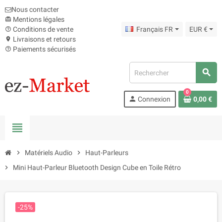
Nous contacter
Mentions légales
card_giftcard
Conditions de vente
Français FR
EUR €
help_outline
Livraisons et retours
location_on
Paiements sécurisés
help_outline
search
0
person
Connexion
0,00 €
view_headline
chevron_right
Matériels Audio
chevron_right
Haut-Parleurs
chevron_right
Mini Haut-Parleur Bluetooth Design Cube en Toile Rétro
-25%