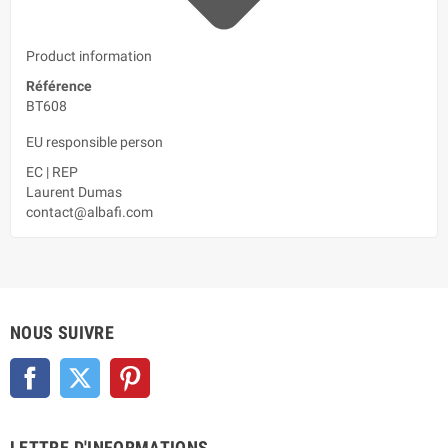
Product information
Référence
BT608
EU responsible person
EC
|
REP
Laurent Dumas
contact@albafi.com
NOUS SUIVRE
Facebook
Twitter
Pinterest
LETTRE D'INFORMATIONS