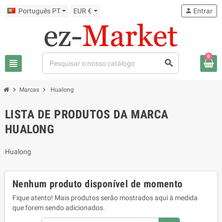
Português PT
EUR €
person
Entrar
0
view_headline
search
chevron_right
chevron_right
Marcas
Hualong
LISTA DE PRODUTOS DA MARCA
HUALONG
Hualong
Nenhum produto disponível de momento
Fique atento! Mais produtos serão mostrados aqui à medida
que forem sendo adicionados.