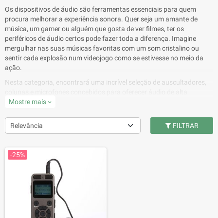
Os dispositivos de áudio são ferramentas essenciais para quem
procura melhorar a experiência sonora. Quer seja um amante de
música, um gamer ou alguém que gosta de ver filmes, ter os
periféricos de áudio certos pode fazer toda a diferença. Imagine
mergulhar nas suas músicas favoritas com um som cristalino ou
sentir cada explosão num videojogo como se estivesse no meio da
ação.
Nesta categoria, encontrará uma incrível seleção de auscultadores,
colunas e microfones concebidos para oferecer áudio de alta
qualidade. Desde auscultadores sem fios elegantes que permitem
Mostre mais
expand_more
liberdade de movimentos até colunas potentes que enchem o
ambiente com um som rico, há opções para todos os gostos. Se
Relevância
FILTRAR
gosta de jogos, considere um headset com microfone incorporado
para comunicação instantânea com os seus colegas de equipa.
-25%
Para quem gosta de criar, os microfones de alta qualidade podem
elevar as suas gravações, tornando a sua voz profissional e nítida.
Com designs exclusivos e tecnologia de ponta, estes periféricos de
áudio não só melhoram a sua experiência sonora, como também
acrescentam um toque de estilo ao seu setup.
Explore o mundo dos dispositivos de áudio e descubra como o