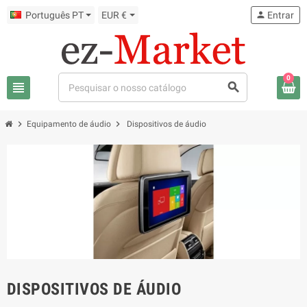
Português PT
EUR €
person
Entrar
0
view_headline
search
chevron_right
chevron_right
Equipamento de áudio
Dispositivos de áudio
DISPOSITIVOS DE ÁUDIO