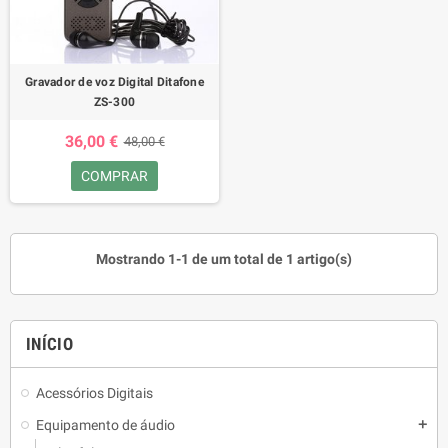
equipamento certo pode transformar a sua experiência sonora. Quer
esteja em casa ou em viagem, o áudio de qualidade está à distância
de um clique!
Gravador de voz Digital Ditafone
ZS-300
36,00 €
48,00 €
COMPRAR
Mostrando 1-1 de um total de 1 artigo(s)
INÍCIO
Acessórios Digitais
Equipamento de áudio
add