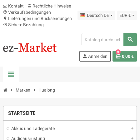
Kontakt
Rechtliche Hinweise
card_giftcard
Verkaufsbedingungen
help_outline
Deutsch DE
EUR €
Lieferungen und Rücksendungen
location_on
Sichere Bezahlung
help_outline
search
0
person
Anmelden
0,00 €
view_headline
chevron_right
Marken
chevron_right
Hualong
STARTSEITE
Akkus und Ladegeräte
add
Audioausrüstung
add