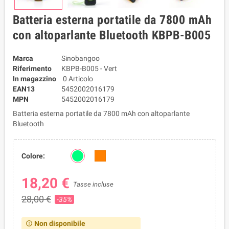
Batteria esterna portatile da 7800 mAh
con altoparlante Bluetooth KBPB-B005
Marca
Sinobangoo
Riferimento
KBPB-B005 - Vert
In magazzino
0 Articolo
EAN13
5452002016179
MPN
5452002016179
Batteria esterna portatile da 7800 mAh con altoparlante
Bluetooth
Colore:
18,20 €
Tasse incluse
28,00 €
-35%
Non disponibile
error_outline