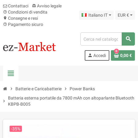
Contattaci
Avviso legale
card_giftcard
Condizioni di vendita
help_outline
Italiano IT
EUR €
Consegne e resi
location_on
Pagamento sicuro
help_outline
search
0
person
Accedi
0,00 €
view_headline
chevron_right
Batterie e Caricabatterie
chevron_right
Power Banks
Batteria esterna portatile da 7800 mAh con altoparlante Bluetooth
chevron_right
KBPB-B005
-35%