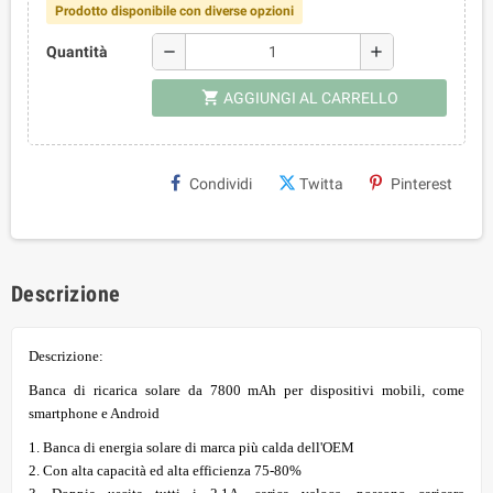
Prodotto disponibile con diverse opzioni
remove
add
Quantità
shopping_cart
AGGIUNGI AL CARRELLO
Condividi
Twitta
Pinterest
Descrizione
Descrizione:
Banca di ricarica solare da 7800 mAh per dispositivi mobili, come
smartphone e Android
1. Banca di energia solare di marca più calda dell'OEM
2. Con alta capacità ed alta efficienza 75-80%