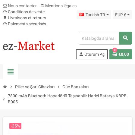
Nous contacter
Mentions légales
card_giftcard
Conditions de vente
help_outline
Turkish TR
EUR €
Livraisons et retours
location_on
Paiements sécurisés
help_outline
search
0
person
Oturum Aç
€0,00
view_headline
chevron_right
Piller ve Şarj Cihazları
chevron_right
Güç Bankaları
7800 mAh Bluetooth Hoparlörlü Taşınabilir Harici Batarya KBPB-
chevron_right
B005
-35%