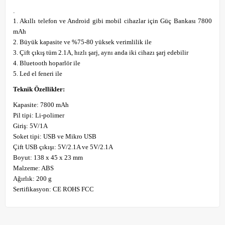
.
1. Akıllı telefon ve Android gibi mobil cihazlar için Güç Bankası
7800
mAh
2. Büyük kapasite ve %75-80 yüksek verimlilik ile
3. Çift çıkış tüm 2.1A, hızlı şarj, aynı anda iki cihazı şarj edebilir
4. Bluetooth hoparlör ile
5. Led el feneri ile
Teknik Özellikler:
Kapasite: 7800 mAh
Pil tipi: Li-polimer
Giriş: 5V/1A
Soket tipi: USB ve Mikro USB
Çift USB çıkışı: 5V/2.1A ve 5V/2.1A
Boyut: 138 x 45 x 23 mm
Malzeme: ABS
Ağırlık: 200 g
Sertifikasyon: CE ROHS FCC