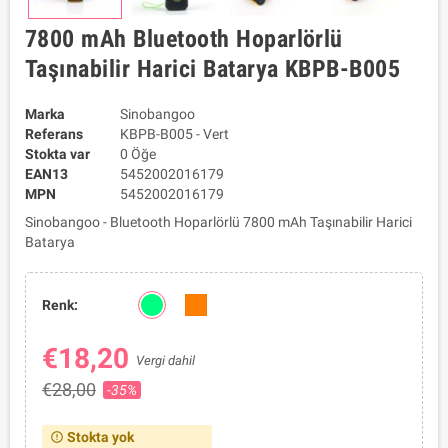
7800 mAh Bluetooth Hoparlörlü
Taşınabilir Harici Batarya KBPB-B005
Marka
Sinobangoo
Referans
KBPB-B005 - Vert
Stokta var
0 Öğe
EAN13
5452002016179
MPN
5452002016179
Sinobangoo - Bluetooth Hoparlörlü 7800 mAh Taşınabilir Harici
Batarya
Renk:
€18,20
Vergi dahil
€28,00
-35%
Stokta yok
error_outline