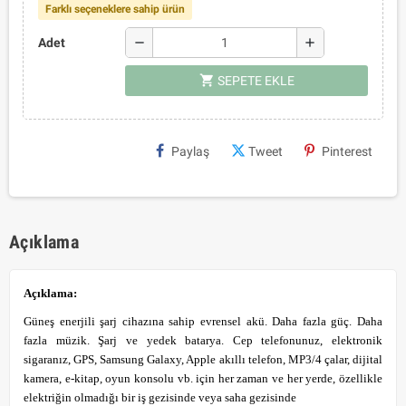
Farklı seçeneklere sahip ürün
remove
add
Adet
shopping_cart
SEPETE EKLE
Paylaş
Tweet
Pinterest
Açıklama
Açıklama:
Güneş enerjili şarj cihazına sahip evrensel akü. Daha fazla güç. Daha
fazla müzik. Şarj ve yedek batarya. Cep telefonunuz, elektronik
sigaranız, GPS, Samsung Galaxy, Apple akıllı telefon, MP3/4 çalar, dijital
kamera, e-kitap, oyun konsolu vb. için her zaman ve her yerde, özellikle
elektriğin olmadığı bir iş gezisinde veya saha gezisinde