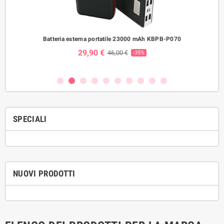
mart
Batteria esterna portatile 23000 mAh KBPB-P070
Orol
29,90 €
46,00 €
-35%
SPECIALI
NUOVI PRODOTTI