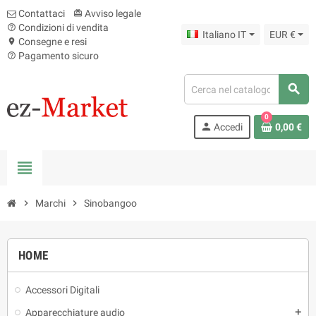
Contattaci
Avviso legale
card_giftcard
Condizioni di vendita
help_outline
Italiano IT
EUR €
Consegne e resi
location_on
Pagamento sicuro
help_outline
search
0
person
Accedi
0,00 €
view_headline
chevron_right
Marchi
chevron_right
Sinobangoo
HOME
Accessori Digitali
Apparecchiature audio
add