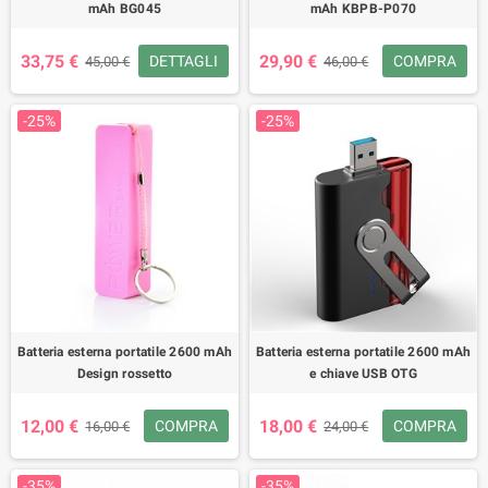
mAh BG045
mAh KBPB-P070
33,75 €
29,90 €
DETTAGLI
COMPRA
45,00 €
46,00 €
-25%
-25%
Batteria esterna portatile 2600 mAh
Batteria esterna portatile 2600 mAh
Design rossetto
e chiave USB OTG
12,00 €
18,00 €
COMPRA
COMPRA
16,00 €
24,00 €
-35%
-35%