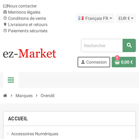
Nous contacter
Mentions légales
card_giftcard
Conditions de vente
Français FR
EUR €
help_outline
Livraisons et retours
location_on
Paiements sécurisés
help_outline
search
0
person
Connexion
0,00 €
view_headline
chevron_right
Marques
chevron_right
Orendil
ACCUEIL
Accessoires Numériques