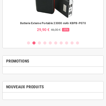
ème
Batterie Externe Portable 23000 mAh KBPB-P070
Mo
29,90 €
46,00 €
-35%
PROMOTIONS
NOUVEAUX PRODUITS