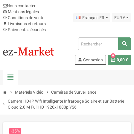
Nous contacter
Mentions légales
card_giftcard
Conditions de vente
Français FR
EUR €
help_outline
Livraisons et retours
location_on
Paiements sécurisés
help_outline
search
0
person
Connexion
0,00 €
view_headline
chevron_right
Matériels Vidéo
chevron_right
Caméras de Surveillance
Caméra HD-IP Wifi Intelligente Infrarouge Solaire et sur Batterie
chevron_right
Cloud 2.0 M Full HD 1920x1080p YS6
-35%