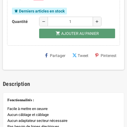
Derniers articles en stock
notifications_active
remove
add
Quantité
shopping_cart
AJOUTER AU PANIER
Partager
Tweet
Pinterest
Description
Fonctionnalités :
Facile à mettre en oeuvre
Aucun câblage et câblage
Aucun adaptateur secteur nécessaire
Pas besoin de lignes électriques