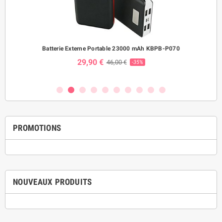
ème
Batterie Externe Portable 23000 mAh KBPB-P070
Mo
29,90 €
46,00 €
-35%
PROMOTIONS
NOUVEAUX PRODUITS