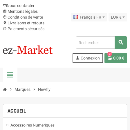
Nous contacter
Mentions légales
card_giftcard
Conditions de vente
Français FR
EUR €
help_outline
Livraisons et retours
location_on
Paiements sécurisés
help_outline
search
0
person
Connexion
0,00 €
view_headline
chevron_right
Marques
chevron_right
Newfly
ACCUEIL
Accessoires Numériques