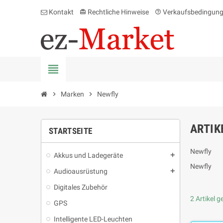
Kontakt
Rechtliche Hinweise
Verkaufsbedingun
card_giftcard
help_outline
view_headline
chevron_right
Marken
chevron_right
Newfly
ARTIK
STARTSEITE
Newfly
Akkus und Ladegeräte
add
Newfly
Audioausrüstung
add
Digitales Zubehör
2 Artikel 
GPS
Intelligente LED-Leuchten