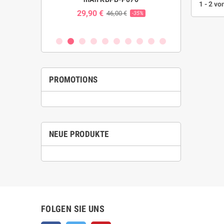
1 - 2 vo
system W023
29,90 €
24,00 
46,00 €
-35%
€
-25%
PROMOTIONS
NEUE PRODUKTE
FOLGEN SIE UNS