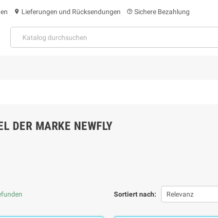
gen
Lieferungen und Rücksendungen
Sichere Bezahlung
location_on
help_outline
EL DER MARKE NEWFLY
gefunden
Sortiert nach:
Relevanz