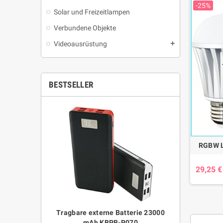
-25%
Solar und Freizeitlampen
Verbundene Objekte
Videoausrüstung
add
BESTSELLER
RGBW L
29,25 €
und Smart Mini
Tragbare externe Batterie 23000
Wasserdichte 
echungsfreies
mAh KBPB-P070
Sport und F