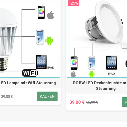
-25%
ED Lampe mit Wifi Steuerung
RGBW LED Deckenleuchte mit
Steuerung
KAUFEN
39,00 €
39,00 €
52,00 €
Smart Armbanduhr für
Mini Retro Design Bluetooth-
Tragba
reizeit SF-115 PLUS
Lautsprecher und FM-Radio R919-B
All i