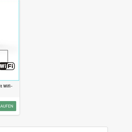
 Wifi-
KAUFEN
rer externer Akku 6000 mAh
Mini-Bluetooth-Lautsprecher und
n One für Android und Apple
LED-Lampe im Pilzdesign BT648