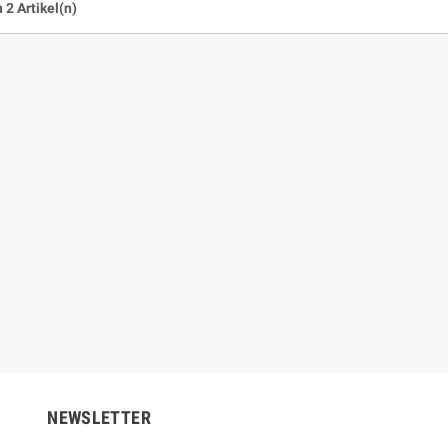
n 2 Artikel(n)
€
44,25 €
32,00 €
59,00 €
-25%
-25%
NEWSLETTER