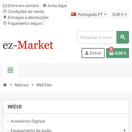
Entre em contato
Aviso legal
card_giftcard
Condições de venda
help_outline
Português PT
EUR €
Entregas e devoluções
location_on
Pagamento seguro
help_outline
search
0
person
Entrar
0,00 €
view_headline
chevron_right
Marcas
chevron_right
Well Elec
INÍCIO
Acessórios Digitais
Equipamento de áudio
add