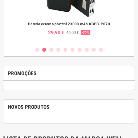
Mini
Bateria externa portátil 23000 mAh KBPB-P070
Re
29,90 €
46,00 €
-35%
PROMOÇÕES
NOVOS PRODUTOS