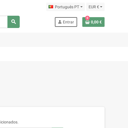
Português PT
EUR €
0
search
person
Entrar
0,00 €
icionados.