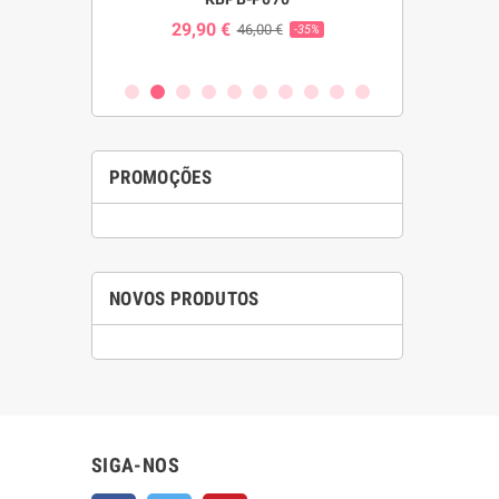
S W023
SF
29,90 €
46,00 €
-35%
24,00 
€
-25%
PROMOÇÕES
NOVOS PRODUTOS
SIGA-NOS