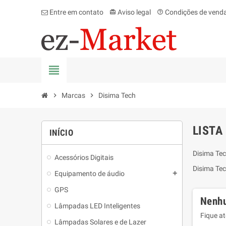
Entre em contato
Aviso legal
Condições de vend
card_giftcard
help_outline
view_headline
chevron_right
Marcas
chevron_right
Disima Tech
LISTA
INÍCIO
Disima Te
Acessórios Digitais
Disima Te
Equipamento de áudio
add
GPS
Nenhu
Lâmpadas LED Inteligentes
Fique a
Lâmpadas Solares e de Lazer