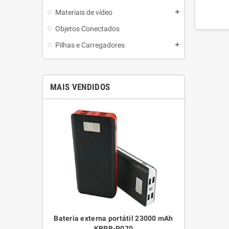
Materiais de vídeo
add
Objetos Conectados
Pilhas e Carregadores
add
MAIS VENDIDOS
mAh e sistema
Bateria externa portátil 23000 mAh
Relógio de 
pta Smart Mini
KBPB-P070
impermeável p