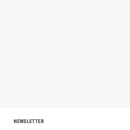
-115 PLUS
44,25 €
59,00 €
-25%
€
32,00 €
-25%
NEWSLETTER