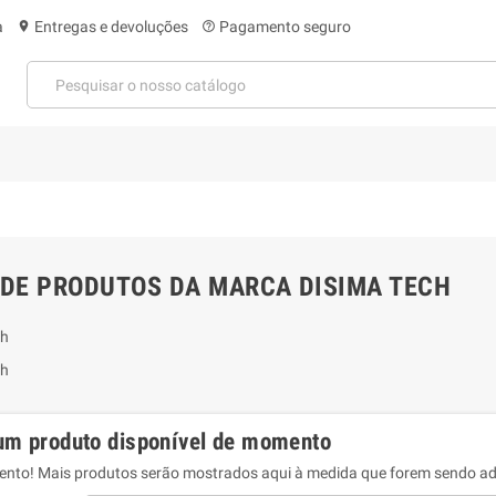
a
Entregas e devoluções
Pagamento seguro
location_on
help_outline
 DE PRODUTOS DA MARCA DISIMA TECH
ch
ch
m produto disponível de momento
tento! Mais produtos serão mostrados aqui à medida que forem sendo ad