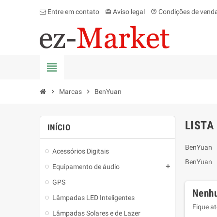
Entre em contato
Aviso legal
Condições de vend
card_giftcard
help_outline
view_headline
chevron_right
Marcas
chevron_right
BenYuan
LISTA
INÍCIO
BenYuan
Acessórios Digitais
BenYuan
Equipamento de áudio
add
GPS
Nenhu
Lâmpadas LED Inteligentes
Fique a
Lâmpadas Solares e de Lazer