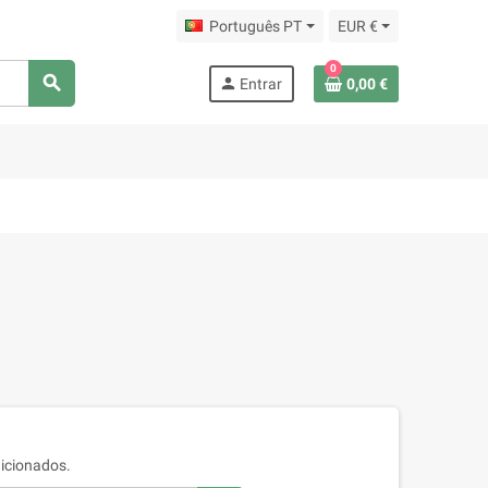
Português PT
EUR €
0
search
person
Entrar
0,00 €
icionados.