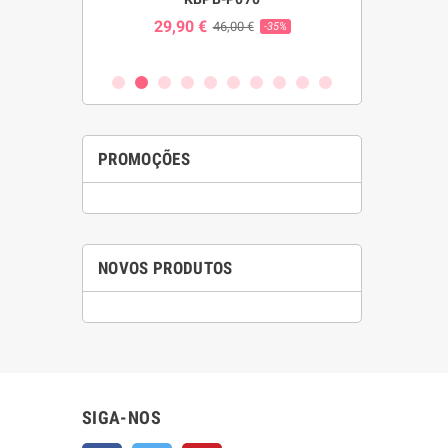
S W023
SF
29,90 €
46,00 €
-35%
24,00 
€
-25%
PROMOÇÕES
NOVOS PRODUTOS
SIGA-NOS