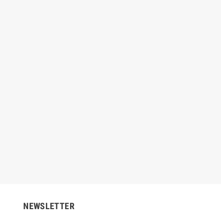
-115 PLUS
44,25 €
59,00 €
-25%
€
32,00 €
-25%
NEWSLETTER