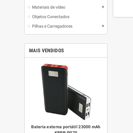
Materiais de vídeo
add
Objetos Conectados
Pilhas e Carregadores
add
MAIS VENDIDOS
mAh e sistema
Bateria externa portátil 23000 mAh
Relógio de 
pta Smart Mini
KBPB-P070
impermeável p