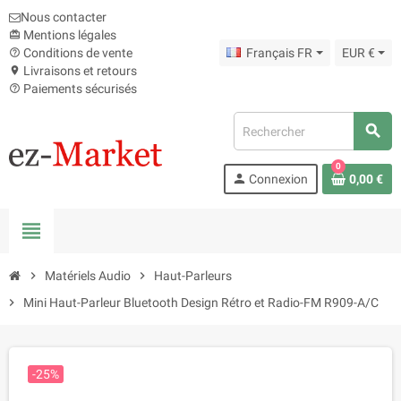
Nous contacter
Mentions légales
card_giftcard
Conditions de vente
Français FR
EUR €
help_outline
Livraisons et retours
location_on
Paiements sécurisés
help_outline
search
0
person
Connexion
0,00 €
view_headline
chevron_right
Matériels Audio
chevron_right
Haut-Parleurs
chevron_right
Mini Haut-Parleur Bluetooth Design Rétro et Radio-FM R909-A/C
-25%