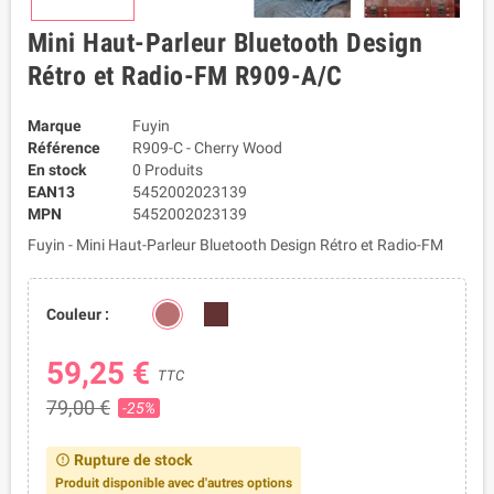
Mini Haut-Parleur Bluetooth Design
Rétro et Radio-FM R909-A/C
Marque
Fuyin
Référence
R909-C - Cherry Wood
En stock
0 Produits
EAN13
5452002023139
MPN
5452002023139
Fuyin - Mini Haut-Parleur Bluetooth Design Rétro et Radio-FM
Couleur :
59,25 €
TTC
79,00 €
-25%
Rupture de stock
error_outline
Produit disponible avec d'autres options