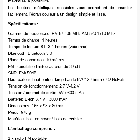
maximise la portabilité.
Les boutons métalliques sensibles vous permettent de basculer
facilement, l'écran couleur a un design simple et lisse.
Spécifications :
Gamme de fréquences: FM 87-108 MHz AM 520-1710 MHz
Temps de charge: 4 heures
Temps de lecture BT: 3-4 heures (voix max)
Bluetooth: Bluetooth 5.0
Plage de connexion: 10 mètres
FM: sensibilité limitée au bruit de 30 dB
SNR: FM≥50dB
Haut-parleur: haut-parleur large bande 8W * 2 45mm / 4Ω NdFeB
Tension de fonctionnement: 2,7 V-4,2 V
Tension / courant de sortie: 5V / 600 mAh
Batterie: Li-ion 3,7 V / 3600 mAh
Dimensions: 165 x 98 x 80 mm
Poids: 575 g
Matériau: bois de noyer / bois de cerisier
L'emballage comprend :
1 x radio FM portable