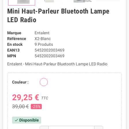
Mini Haut-Parleur Bluetooth Lampe
LED Radio
Marque
Entalent
Référence
X2-Blanc
En stock
9 Produits
EAN13
5452002003469
MPN
5452002003469
Entalent - Mini Haut-Parleur Bluetooth Lampe LED Radio
Couleur :
29,25 €
TTC
39,00 €
-25%
Disponible
check