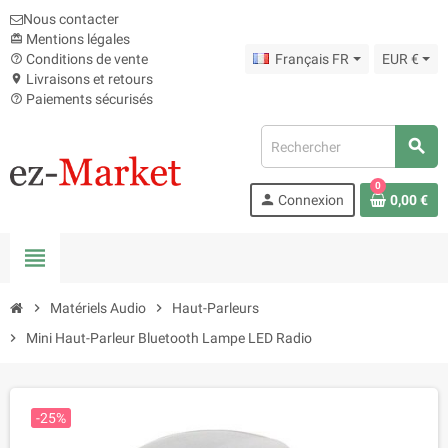
Nous contacter
Mentions légales
card_giftcard
Conditions de vente
Français FR
EUR €
help_outline
Livraisons et retours
location_on
Paiements sécurisés
help_outline
search
0
person
Connexion
0,00 €
view_headline
chevron_right
Matériels Audio
chevron_right
Haut-Parleurs
chevron_right
Mini Haut-Parleur Bluetooth Lampe LED Radio
-25%