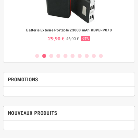
ème
Batterie Externe Portable 23000 mAh KBPB-P070
Mo
29,90 €
46,00 €
-35%
PROMOTIONS
NOUVEAUX PRODUITS