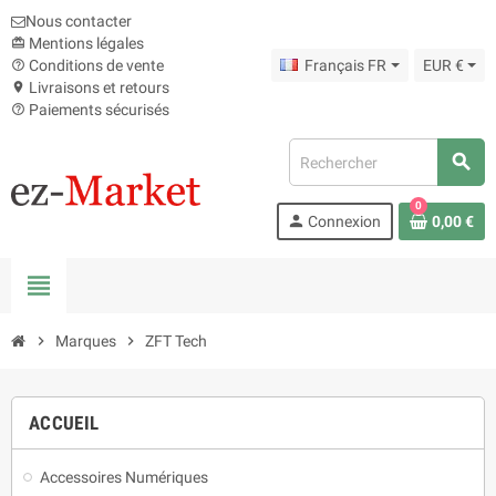
Nous contacter
Mentions légales
card_giftcard
Conditions de vente
Français FR
EUR €
help_outline
Livraisons et retours
location_on
Paiements sécurisés
help_outline
search
0
person
Connexion
0,00 €
view_headline
chevron_right
Marques
chevron_right
ZFT Tech
ACCUEIL
Accessoires Numériques