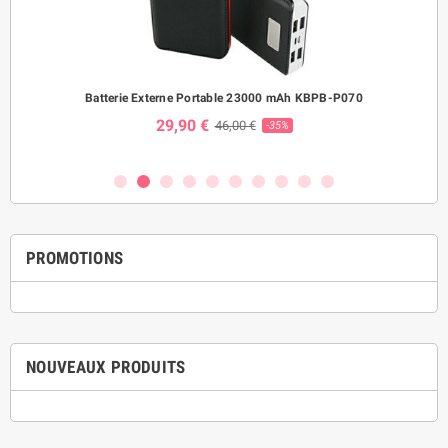
ème
Batterie Externe Portable 23000 mAh KBPB-P070
Mo
29,90 €
46,00 €
-35%
PROMOTIONS
NOUVEAUX PRODUITS