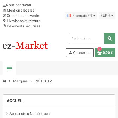
Nous contacter
Mentions légales
card_giftcard
Conditions de vente
Français FR
EUR €
help_outline
Livraisons et retours
location_on
Paiements sécurisés
help_outline
search
0
person
Connexion
0,00 €
view_headline
chevron_right
Marques
chevron_right
RVH CCTV
ACCUEIL
Accessoires Numériques