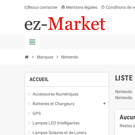
Nous contacter
Mentions légales
Conditions de v
card_giftcard
help_outline
view_headline
chevron_right
Marques
chevron_right
Nintendo
LISTE
ACCUEIL
Nintendo
Accessoires Numériques
Nintendo
Batteries et Chargeurs
add
GPS
Aucun
Lampes LED Intelligentes
Restez à
Lampes Solaires et de Loisirs