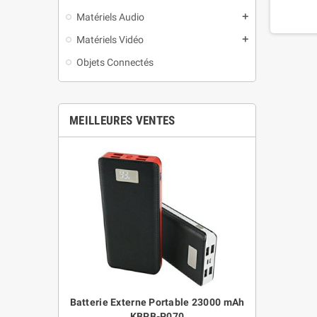
Matériels Audio
add
Matériels Vidéo
add
Objets Connectés
MEILLEURES VENTES
table 8800 mAh
Batterie Externe Portable 23000 mAh
Montre Bracele
UPS Système
KBPB-P070
pour Sports e