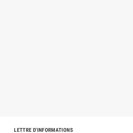
€
44,25 €
32,00 €
59,00 €
-25%
-25%
LETTRE D'INFORMATIONS