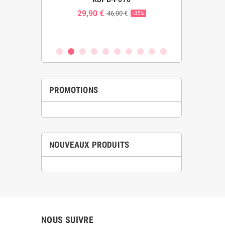
ns Coupure
29,90 €
24,00 
46,00 €
-35%
 W023
€
-25%
PROMOTIONS
NOUVEAUX PRODUITS
NOUS SUIVRE