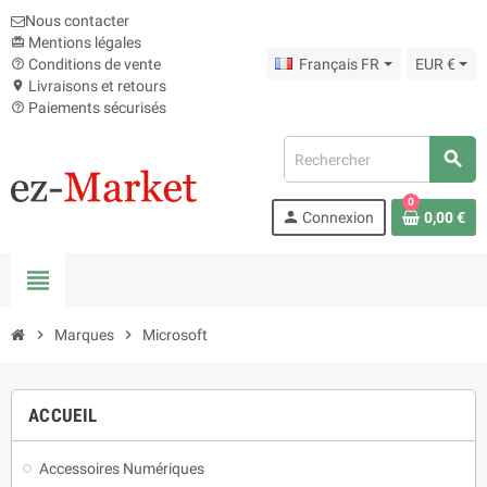
Nous contacter
Mentions légales
card_giftcard
Conditions de vente
Français FR
EUR €
help_outline
Livraisons et retours
location_on
Paiements sécurisés
help_outline
search
0
person
Connexion
0,00 €
view_headline
chevron_right
Marques
chevron_right
Microsoft
ACCUEIL
Accessoires Numériques