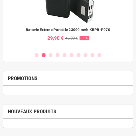
ème
Batterie Externe Portable 23000 mAh KBPB-P070
Mo
29,90 €
46,00 €
-35%
PROMOTIONS
NOUVEAUX PRODUITS