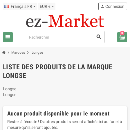
Français FR
EUR €
person
Connexion
0
view_headline
search
chevron_right
chevron_right
Marques
Longse
LISTE DES PRODUITS DE LA MARQUE
LONGSE
Longse
Longse
Aucun produit disponible pour le moment
Restez à l'écoute ! D'autres produits seront affichés ici au fur et à
mesure qu'ils seront ajoutés.