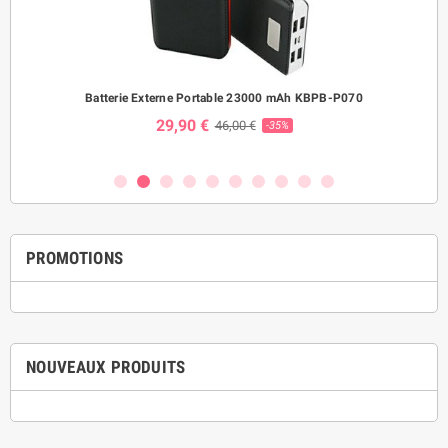
ème
Batterie Externe Portable 23000 mAh KBPB-P070
Mo
29,90 €
46,00 €
-35%
PROMOTIONS
NOUVEAUX PRODUITS