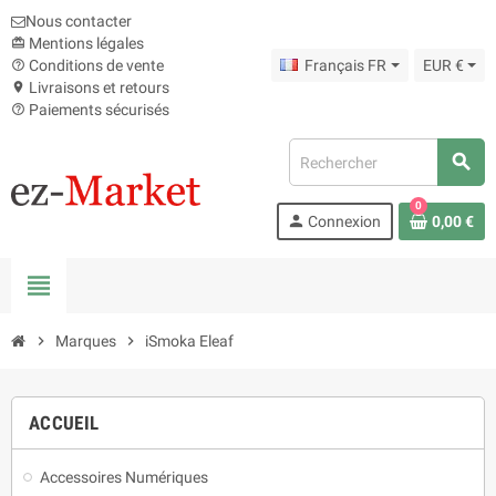
Nous contacter
Mentions légales
card_giftcard
Conditions de vente
Français FR
EUR €
help_outline
Livraisons et retours
location_on
Paiements sécurisés
help_outline
search
0
person
Connexion
0,00 €
view_headline
chevron_right
Marques
chevron_right
iSmoka Eleaf
ACCUEIL
Accessoires Numériques