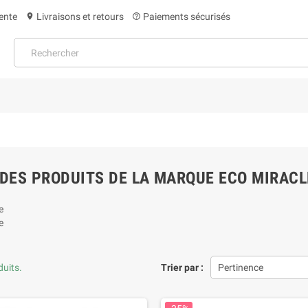
ente
Livraisons et retours
Paiements sécurisés
location_on
help_outline
 DES PRODUITS DE LA MARQUE ECO MIRACL
e
e
duits.
Trier par :
Pertinence