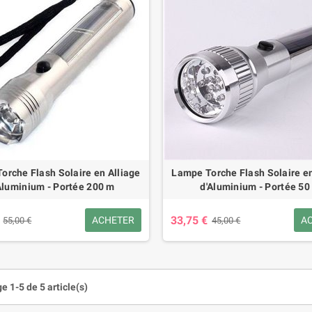
€
44,25 €
32,00 €
59,00 €
-25%
-25%
orche Flash Solaire en Alliage
Lampe Torche Flash Solaire en
Aluminium - Portée 200 m
d'Aluminium - Portée 50
33,75 €
ACHETER
A
55,00 €
45,00 €
e 1-5 de 5 article(s)