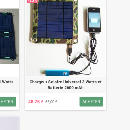
-25%
1 Watts
Chargeur Solaire Universel 3 Watts et
Batterie 2600 mAh
48,75 €
CHETER
ACHETER
65,00 €
e Externe Portable 6000 mAh
Mini Haut-Parleur Bluetooth et
en Un pour Android et Apple
Lampe LED Design Champignon