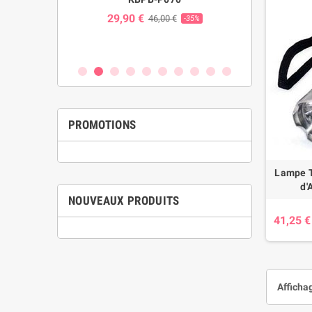
ns Coupure
29,90 €
24,00 
46,00 €
-35%
 W023
€
-25%
PROMOTIONS
Lampe T
d'
NOUVEAUX PRODUITS
41,25 €
Affichag