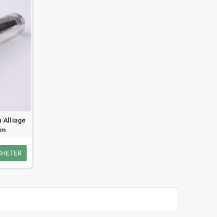
BT648
20,80 €
32,00 €
-35%
16,50 €
22,00 €
-25%
 Alliage
 m
CHETER