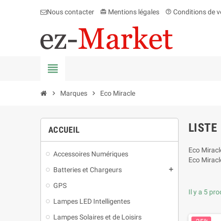
Nous contacter
Mentions légales
Conditions de v
card_giftcard
help_outline
view_headline
chevron_right
Marques
chevron_right
Eco Miracle
LISTE
ACCUEIL
Eco Miracl
Accessoires Numériques
Eco Miracl
Batteries et Chargeurs
add
GPS
Il y a 5 pro
Lampes LED Intelligentes
Lampes Solaires et de Loisirs