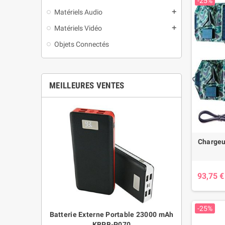
-25%
Matériels Audio
add
Matériels Vidéo
add
Objets Connectés
MEILLEURES VENTES
Chargeur
93,75 €
-25%
table 8800 mAh
Batterie Externe Portable 23000 mAh
Montre Bracele
UPS Système
KBPB-P070
pour Sports e