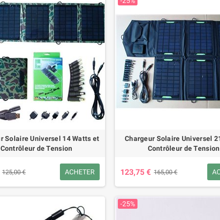
-25%
 Solaire Universel 14 Watts et
Chargeur Solaire Universel 2
Contrôleur de Tension
Contrôleur de Tension
123,75 €
ACHETER
A
125,00 €
165,00 €
-25%
t Intelligente Etanche
Mini Haut-Parleur Bluetooth Design
Batteri
t Loisirs SF-115 PLUS
Rétro et Radio-FM R919-B
Tout 