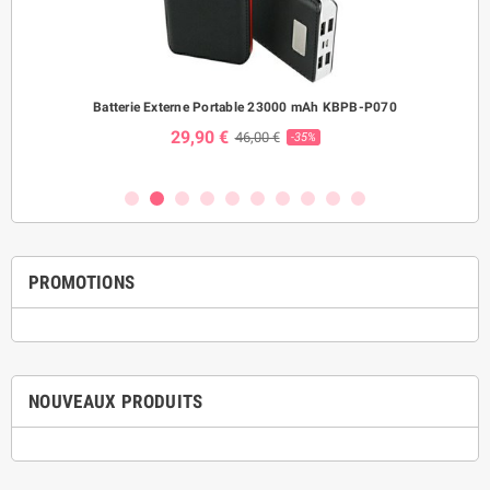
ème
Batterie Externe Portable 23000 mAh KBPB-P070
Mo
29,90 €
46,00 €
-35%
PROMOTIONS
NOUVEAUX PRODUITS