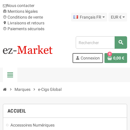
Nous contacter
Mentions légales
card_giftcard
Conditions de vente
Français FR
EUR €
help_outline
Livraisons et retours
location_on
Paiements sécurisés
help_outline
search
0
person
Connexion
0,00 €
view_headline
chevron_right
Marques
chevron_right
e-Cigs Global
ACCUEIL
Accessoires Numériques