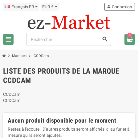
Français FR
EUR €
person
Connexion
0
view_headline
search
chevron_right
chevron_right
Marques
CCDCam
LISTE DES PRODUITS DE LA MARQUE
CCDCAM
CCDCam
CCDCam
Aucun produit disponible pour le moment
Restez à l'écoute ! D'autres produits seront affichés ici au fur et à
mesure qu'ils seront ajoutés.