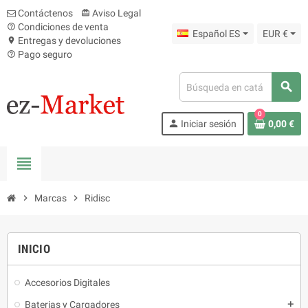
Contáctenos
Aviso Legal
card_giftcard
Condiciones de venta
help_outline
Español ES
EUR €
Entregas y devoluciones
location_on
Pago seguro
help_outline
search
0
person
Iniciar sesión
0,00 €
view_headline
chevron_right
Marcas
chevron_right
Ridisc
INICIO
Accesorios Digitales
Baterias y Cargadores
add