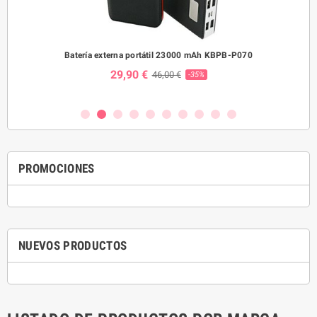
e
Batería externa portátil 23000 mAh KBPB-P070
Relo
29,90 €
46,00 €
-35%
PROMOCIONES
NUEVOS PRODUCTOS