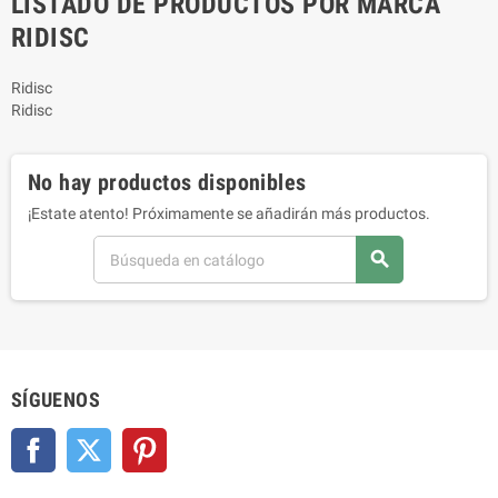
LISTADO DE PRODUCTOS POR MARCA
RIDISC
Ridisc
Ridisc
No hay productos disponibles
¡Estate atento! Próximamente se añadirán más productos.
search
SÍGUENOS
Facebook
Twitter
Pinterest