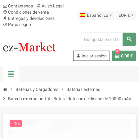
Contáctenos
Aviso Legal
card_giftcard
Condiciones de venta
help_outline
Español ES
EUR €
Entregas y devoluciones
location_on
Pago seguro
help_outline
search
0
person
Iniciar sesión
0,00 €
view_headline
chevron_right
Baterias y Cargadores
chevron_right
Baterías externas
chevron_right
Batería externa portátil Botella de leche de diseño de 10000 mAh
-25%