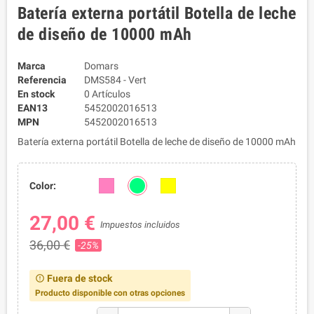
Batería externa portátil Botella de leche
de diseño de 10000 mAh
Marca
Domars
Referencia
DMS584 - Vert
En stock
0 Artículos
EAN13
5452002016513
MPN
5452002016513
Batería externa portátil Botella de leche de diseño de 10000 mAh
Color:
27,00 €
Impuestos incluidos
36,00 €
-25%
Fuera de stock
error_outline
Producto disponible con otras opciones