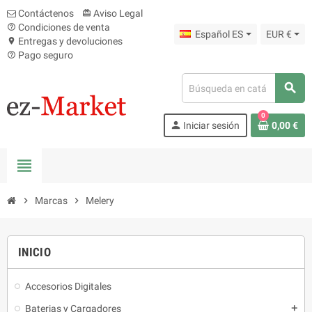
Contáctenos
Aviso Legal
card_giftcard
Condiciones de venta
help_outline
Español ES
EUR €
Entregas y devoluciones
location_on
Pago seguro
help_outline
search
0
person
Iniciar sesión
0,00 €
view_headline
chevron_right
Marcas
chevron_right
Melery
INICIO
Accesorios Digitales
Baterias y Cargadores
add