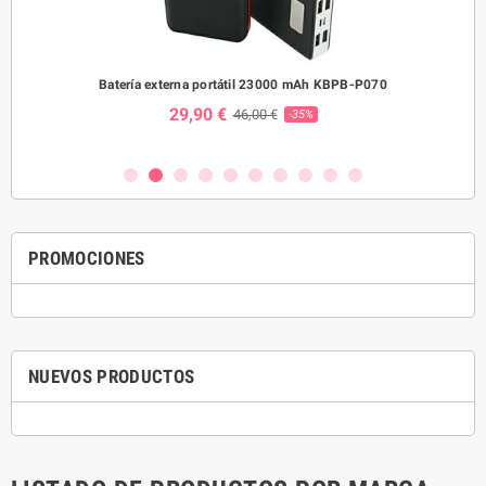
e
Batería externa portátil 23000 mAh KBPB-P070
Relo
29,90 €
46,00 €
-35%
PROMOCIONES
NUEVOS PRODUCTOS