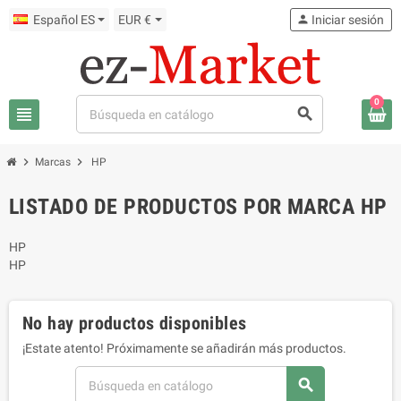
Español ES
EUR €
person
Iniciar sesión
0
view_headline
search
chevron_right
chevron_right
Marcas
HP
LISTADO DE PRODUCTOS POR MARCA HP
HP
HP
No hay productos disponibles
¡Estate atento! Próximamente se añadirán más productos.
search