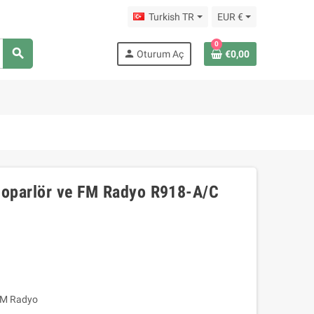
Turkish TR
EUR €
0
search
person
Oturum Aç
€0,00
 Hoparlör ve FM Radyo R918-A/C
 FM Radyo