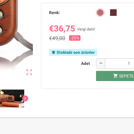
Renk:
€36,75
Vergi dahil
€49,00
-25%
Stoktaki son ürünler
notifications_active
remove
Adet
zoom_out_map
shopping_cart
SEPETE
chevron_right