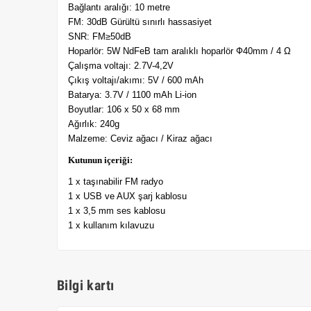
Bağlantı aralığı: 10 metre
FM: 30dB Gürültü sınırlı hassasiyet
SNR: FM≥50dB
Hoparlör: 5W NdFeB tam aralıklı hoparlör Ф40mm / 4 Ω
Çalışma voltajı: 2.7V-4,2V
Çıkış voltajı/akımı: 5V / 600 mAh
Batarya: 3.7V / 1100 mAh Li-ion
Boyutlar: 106 x 50 x 68 mm
Ağırlık: 240g
Malzeme: Ceviz ağacı / Kiraz ağacı
Kutunun içeriği:
1 x taşınabilir FM radyo
1 x USB ve AUX şarj kablosu
1 x 3,5 mm ses kablosu
1 x kullanım kılavuzu
Bilgi kartı