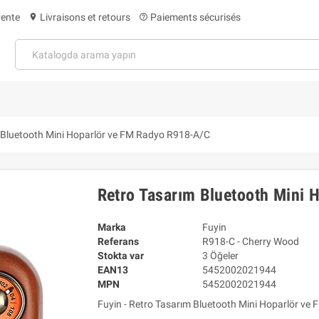
vente
Livraisons et retours
Paiements sécurisés
location_on
help_outline
 Bluetooth Mini Hoparlör ve FM Radyo R918-A/C
Retro Tasarım Bluetooth Mini
Marka
Fuyin
Referans
R918-C - Cherry Wood
Stokta var
3 Öğeler
EAN13
5452002021944
MPN
5452002021944
Fuyin - Retro Tasarım Bluetooth Mini Hoparlör ve