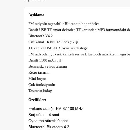
Açıklama:
FM radyolu taşınabilir Bluetooth hoparlörler
Dahili USB TF-smart dekoder, TF kartından MP3 formatındaki do
Bluetooth V4.2
Çift kanal 16-bit DAC ses çıkışı
TF kart ve USB AUX oynatıcı desteği
FM radyodan yüksek kaliteli ses ve Bluetooth müzikten mega bas
Dahili 1100 mAh pil
Benzersiz ve hoş tasarım
Retro tasarım
Mini boyut
Çok fonksiyonlu
Taşıması kolay
Özellikler:
Frekans aralığı: FM 87-108 MHz
Şarj süresi: 4 saat
Oynatma süresi: 9 saat
Bluetooth: Bluetooth 4.2