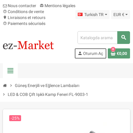
Nous contacter
Mentions légales
card_giftcard
Conditions de vente
help_outline
Turkish TR
EUR €
Livraisons et retours
location_on
Paiements sécurisés
help_outline
search
0
person
Oturum Aç
€0,00
view_headline
chevron_right
Güneş Enerjili ve Eğlence Lambaları
chevron_right
LED & COB Çift Işıklı Kamp Feneri FL-9003-1
-25%