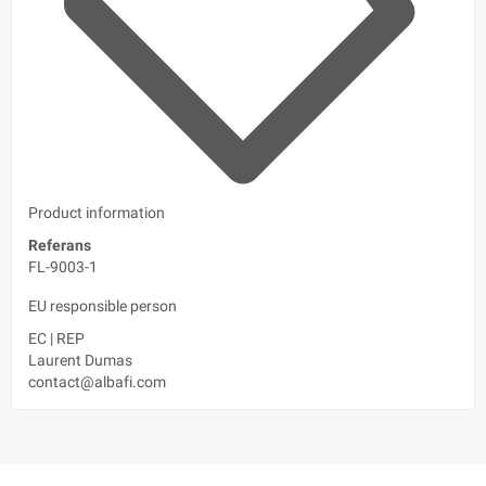
Product information
Referans
FL-9003-1
EU responsible person
EC
|
REP
Laurent Dumas
contact@albafi.com