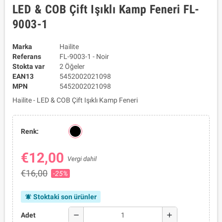
LED & COB Çift Işıklı Kamp Feneri FL-
9003-1
Marka
Hailite
Referans
FL-9003-1 - Noir
Stokta var
2 Öğeler
EAN13
5452002021098
MPN
5452002021098
Hailite - LED & COB Çift Işıklı Kamp Feneri
Renk:
€12,00
Vergi dahil
€16,00
-25%
Stoktaki son ürünler
notifications_active
remove
add
Adet