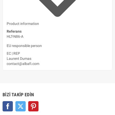
Product information
Referans
HLT-N86-A
EU responsible person
EC
|
REP
Laurent Dumas
contact@albafi.com
BIZI TAKIP EDIN
Facebook
Twitter
Pinterest