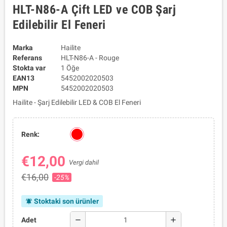
HLT-N86-A Çift LED ve COB Şarj
Edilebilir El Feneri
Marka
Hailite
Referans
HLT-N86-A - Rouge
Stokta var
1 Öğe
EAN13
5452002020503
MPN
5452002020503
Hailite - Şarj Edilebilir LED & COB El Feneri
Renk:
€12,00
Vergi dahil
€16,00
-25%
Stoktaki son ürünler
notifications_active
remove
add
Adet