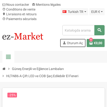
Nous contacter
Mentions légales
card_giftcard
Conditions de vente
help_outline
Turkish TR
EUR €
Livraisons et retours
location_on
Paiements sécurisés
help_outline
search
0
person
Oturum Aç
€0,00
view_headline
chevron_right
Güneş Enerjili ve Eğlence Lambaları
chevron_right
HLT-N86-A Çift LED ve COB Şarj Edilebilir El Feneri
-25%