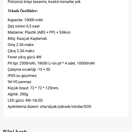
Pürüzsüz köşe tasarımı, keskin kenarlar yok
Teknik Özellikler:
Kapasite: 10000 mAh
Şarj süresi 6,5 saat
Malzeme: Plastik (ABS + PP) + Silikon
Bitiş: Kauçuk Kaplamalı
Giriş 2.3A maks
Çıkış 2.3A maks
Fener çıkış gücü 4W
Pil tipi: 2500mAh, 18650 Li-on pil * 4 adet, 10000mAh
Çalışma sıcaklığı -15 + 50
IP65 su geçirmez
94-V0 yanmaz
Küçük boyut: 72 * 72 * 125mm,
Ağırlık: 290g
LED gücü: 4W-16LED
Aydınlatma düzeni: orta/alçak/yüksek/strobe/SOS