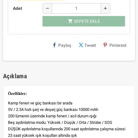
remove
add
Adet
shopping_cart
SEPETE EKLE
Paylaş
Tweet
Pinterest
Açıklama
Özellikler:
Kamp feneri ve güç bankası bir arada
5V / 2.3A hızlı şarj ve deşarj güç bankası 10000 mAh
200 lümenin üzerinde kamp feneri / acil durum ışığı
Beş aydınlatma modu: Yüksek / Düşük / Orta / Strobe / SOS
DÜŞÜK aydınlatma koşullarında 200 saat aydınlatma çalışma süresi
23 saat yüksek ışık koşulları altında ışık