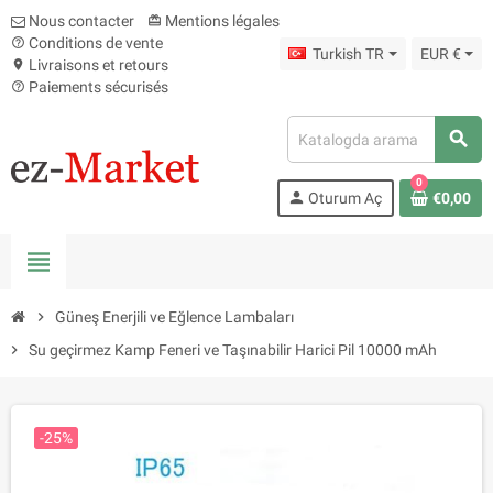
Nous contacter
Mentions légales
card_giftcard
Conditions de vente
help_outline
Turkish TR
EUR €
Livraisons et retours
location_on
Paiements sécurisés
help_outline
search
0
person
Oturum Aç
€0,00
view_headline
chevron_right
Güneş Enerjili ve Eğlence Lambaları
chevron_right
Su geçirmez Kamp Feneri ve Taşınabilir Harici Pil 10000 mAh
-25%