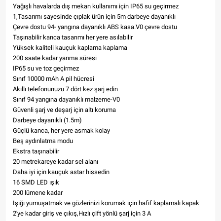
Yağışlı havalarda dış mekan kullanımı için IP65 su geçirmez
1,Tasarımı sayesinde çıplak ürün için 5m darbeye dayanıklı
Çevre dostu 94- yangına dayanıklı ABS kasa.V0 çevre dostu
Taşınabilir kanca tasarımı her yere asılabilir
Yüksek kaliteli kauçuk kaplama kaplama
200 saate kadar yanma süresi
IP65 su ve toz geçirmez
Sınıf 10000 mAh A pil hücresi
Akıllı telefonunuzu 7 dört kez şarj edin
Sınıf 94 yangına dayanıklı malzeme-V0
Güvenli şarj ve deşarj için altı koruma
Darbeye dayanıklı (1.5m)
Güçlü kanca, her yere asmak kolay
Beş aydınlatma modu
Ekstra taşınabilir
20 metrekareye kadar sel alanı
Daha iyi için kauçuk astar hissedin
16 SMD LED ışık
200 lümene kadar
Işığı yumuşatmak ve gözlerinizi korumak için hafif kaplamalı kapak
2'ye kadar giriş ve çıkış,Hızlı çift yönlü şarj için 3 A