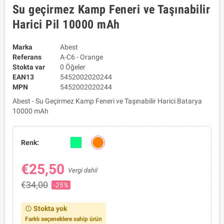
Su geçirmez Kamp Feneri ve Taşınabilir
Harici Pil 10000 mAh
Marka
Abest
Referans
A-C6 - Orange
Stokta var
0 Öğeler
EAN13
5452002020244
MPN
5452002020244
Abest - Su Geçirmez Kamp Feneri ve Taşınabilir Harici Batarya
10000 mAh
Renk:
€25,50
Vergi dahil
€34,00
-25%
Stokta yok
error_outline
Farklı seçeneklere sahip ürün