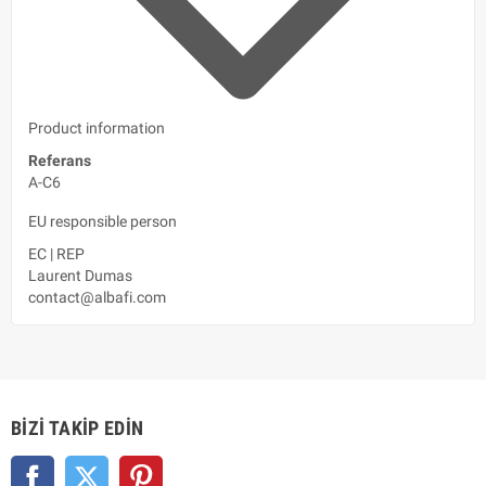
Product information
Referans
A-C6
EU responsible person
EC
|
REP
Laurent Dumas
contact@albafi.com
BIZI TAKIP EDIN
Facebook
Twitter
Pinterest