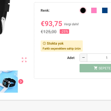
Renk:
€93,75
Vergi dahil
€125,00
-25%
Stokta yok
error_outline
Farklı seçeneklere sahip ürün
remove
Adet
zoom_out_map
shopping_cart
SEPETE
chevron_right