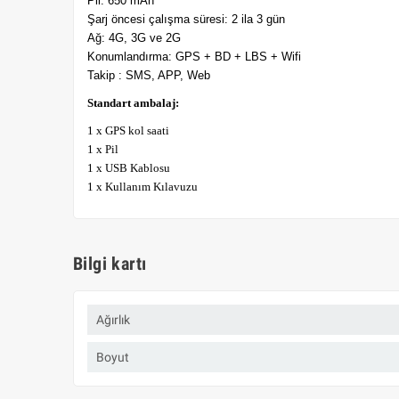
Pil: 650 mAh
Şarj öncesi çalışma süresi: 2 ila 3 gün
Ağ: 4G, 3G ve 2G
Konumlandırma: GPS + BD + LBS + Wifi
Takip
: SMS, APP, Web
Standart ambalaj:
1 x GPS kol saati
1 x Pil
1 x USB Kablosu
1 x Kullanım Kılavuzu
Bilgi kartı
Ağırlık
Boyut