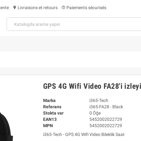
vente
Livraisons et retours
Paiements sécurisés
location_on
help_outline
GPS 4G Wifi Video FA28'i izley
Marka
i365-Tech
Referans
i365-FA28 - Black
Stokta var
0 Öğe
EAN13
5452002022729
MPN
5452002022729
i365-Tech - GPS 4G Wifi Video Bileklik Saat