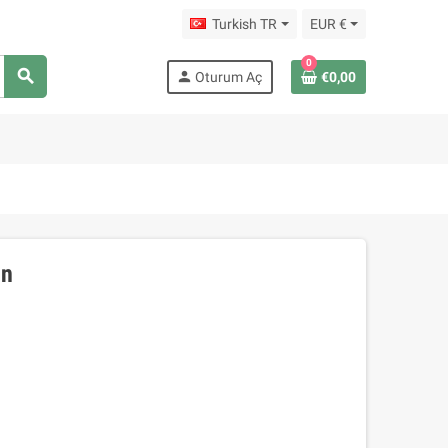
Turkish TR
EUR €
0
search
person
Oturum Aç
€0,00
in