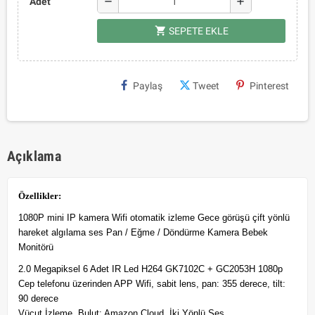
remove
add
Adet
shopping_cart
SEPETE EKLE
Paylaş
Tweet
Pinterest
Açıklama
Özellikler:
1080P mini IP kamera Wifi otomatik izleme Gece görüşü çift yönlü
hareket algılama ses Pan / Eğme / Döndürme Kamera Bebek
Monitörü
2.0 Megapiksel 6 Adet IR Led H264 GK7102C + GC2053H 1080p
Cep telefonu üzerinden APP Wifi, sabit lens, pan: 355 derece, tilt:
90 derece
Vücut İzleme, Bulut: Amazon Cloud, İki Yönlü Ses