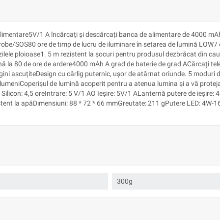
alimentare5V/1 A încărcați și descărcați banca de alimentare de 4000 m
trobe/SOS80 ore de timp de lucru de iluminare în setarea de lumină LOW7 o
în zilele ploioase1. 5 m rezistent la șocuri pentru produsul dezbrăcat din
ă la 80 de ore de ardere4000 mAh A grad de baterie de grad ACărcați tele
gini ascuțiteDesign cu cârlig puternic, ușor de atârnat oriunde. 5 moduri d
eniCoperișul de lumină acoperit pentru a atenua lumina și a vă proteja 
 Silicon: 4,5 oreIntrare: 5 V/1 AO Ieșire: 5V/1 ALanternă putere de ieșire:
nt la apăDimensiuni: 88 * 72 * 66 mmGreutate: 211 gPutere LED: 4W-16LE
300g