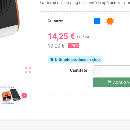
Lanternă de camping rezistentă la apă pentru ilu
Culoare:
14,25 €
Cu TVA
19,00 €
-25%
Ultimele produse in stoc
notifications_active
zoom_out_map
remove
Cantitate
shopping_cart
ADAUGA 
chevron_right