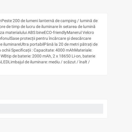
AhPeste 200 de lumeni lanternă de camping / lumină de
re de timp de lucru de iluminare în setarea de lumină
 cauza materialului ABS bineECO-friendlyManerul Velcro
fonulSase protecții pentru încărcare și descărcare
e iluminareUltra portabilPână la 20 de metri pătrați de
ochii Specificații : Capacitate: 4000 mAhMateriale:
 4 WBtip de baterie: 2000 mAh, 2 x 18650 Li-on, baterie
DLimbajul de iluminare: mediu / scăzut / înalt /