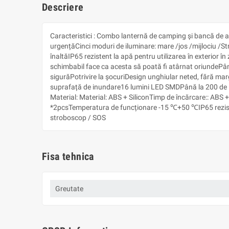
Descriere
Caracteristici : Combo lanternă de camping și bancă de 
urgențăCinci moduri de iluminare: mare /jos /mijlociu /S
înaltăIP65 rezistent la apă pentru utilizarea în exterior 
schimbabil face ca acesta să poată fi atârnat oriundePân
sigurăPotrivire la șocuriDesign unghiular neted, fără mar
suprafață de inundare16 lumini LED SMDPână la 200 de lum
Material: Material: ABS + SiliconTimp de încărcare:: ABS +
*2pcsTemperatura de funcționare -15 ℃+50 ℃IP65 reziste
stroboscop / SOS
Fisa tehnica
Greutate