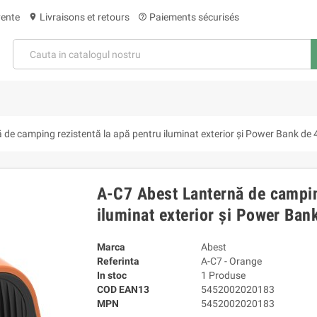
vente
Livraisons et retours
Paiements sécurisés
location_on
help_outline
 de camping rezistentă la apă pentru iluminat exterior și Power Bank d
A-C7 Abest Lanternă de campin
iluminat exterior și Power Ba
Marca
Abest
Referinta
A-C7 - Orange
In stoc
1 Produse
COD EAN13
5452002020183
MPN
5452002020183