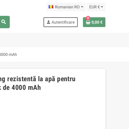
Romanian RO
EUR €
0
search
person
Autentificare
0,00 €
e 4000 mAh
g rezistentă la apă pentru
nk de 4000 mAh