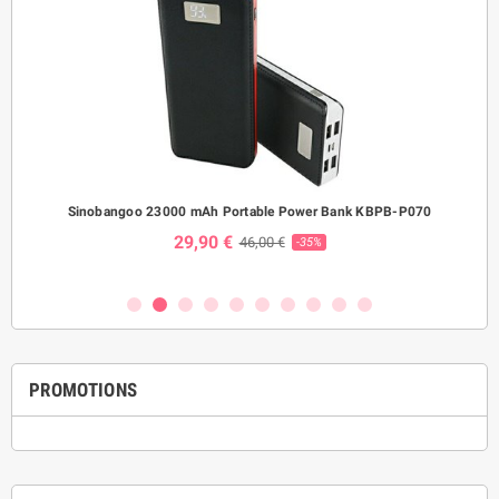
ptă
Sinobangoo 23000 mAh Portable Power Bank KBPB-P070
St
29,90 €
46,00 €
-35%
PROMOTIONS