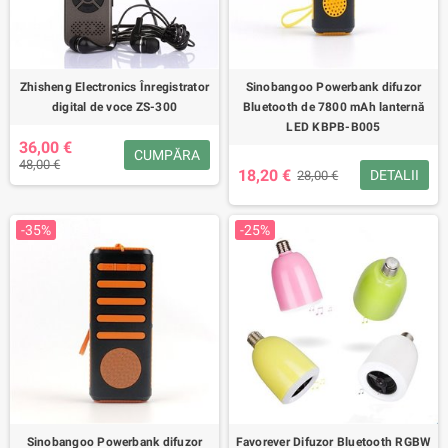
Zhisheng Electronics Înregistrator
Sinobangoo Powerbank difuzor
digital de voce ZS-300
Bluetooth de 7800 mAh lanternă
LED KBPB-B005
36,00 €
CUMPĂRA
48,00 €
18,20 €
DETALII
28,00 €
-35%
-25%
Sinobangoo Powerbank difuzor
Favorever Difuzor Bluetooth RGBW