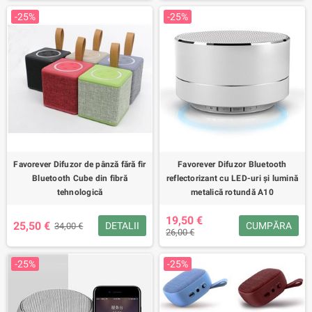
-25%
-25%
Favorever Difuzor de pânză fără fir
Favorever Difuzor Bluetooth
Bluetooth Cube din fibră
reflectorizant cu LED-uri și lumină
tehnologică
metalică rotundă A10
19,50 €
25,50 €
DETALII
CUMPĂRA
34,00 €
26,00 €
-25%
-25%