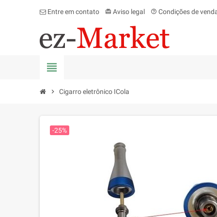
Entre em contato
Aviso legal
Condições de vend
card_giftcard
help_outline
view_headline
chevron_right
Cigarro eletrônico ICola
-25%