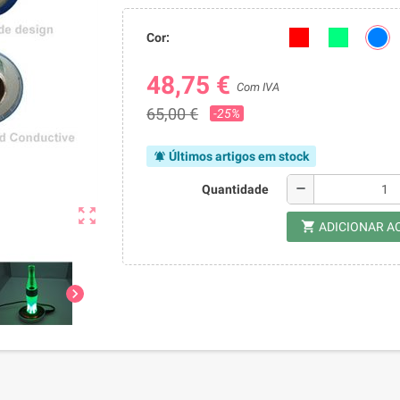
Cor:
48,75 €
Com IVA
65,00 €
-25%
Últimos artigos em stock
notifications_active
remove
Quantidade
zoom_out_map
shopping_cart
ADICIONAR A
chevron_right