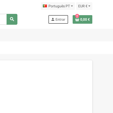
Português PT
EUR €
0
search
person
Entrar
0,00 €