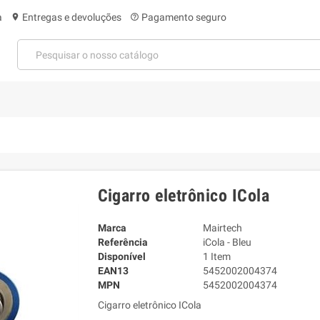
a
Entregas e devoluções
Pagamento seguro
location_on
help_outline
Cigarro eletrônico ICola
Marca
Mairtech
Referência
iCola - Bleu
Disponível
1 Item
EAN13
5452002004374
MPN
5452002004374
Cigarro eletrônico ICola