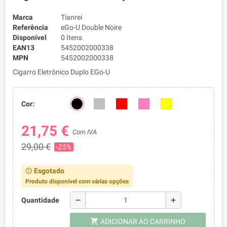
Marca
Tianrei
Referência
eGo-U Double Noire
Disponível
0 Itens
EAN13
5452002000338
MPN
5452002000338
Cigarro Eletrônico Duplo EGo-U
Cor:
21,75 €
Com IVA
29,00 €
-25%
Esgotado
error_outline
Produto disponível com várias opções
remove
add
Quantidade
shopping_cart
ADICIONAR AO CARRINHO