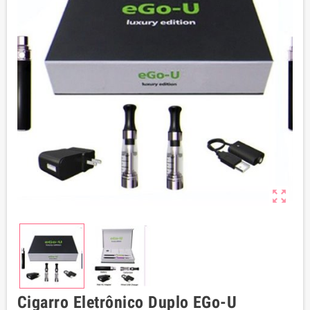
zoom_out_map
Cigarro Eletrônico Duplo EGo-U