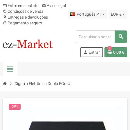
Entre em contato
Aviso legal
card_giftcard
Condições de venda
help_outline
Português PT
EUR €
Entregas e devoluções
location_on
Pagamento seguro
help_outline
search
0
person
Entrar
0,00 €
view_headline
chevron_right
Cigarro Eletrônico Duplo EGo-U
-25%