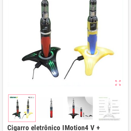
zoom_out_map
Cigarro eletrônico IMotion4 V +