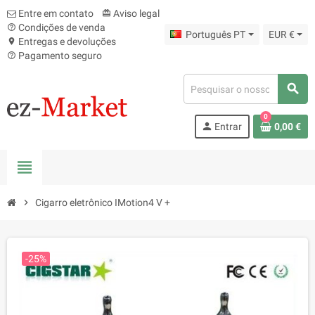
Entre em contato
Aviso legal
card_giftcard
Condições de venda
help_outline
Português PT
EUR €
Entregas e devoluções
location_on
Pagamento seguro
help_outline
search
0
person
Entrar
0,00 €
view_headline
chevron_right
Cigarro eletrônico IMotion4 V +
-25%