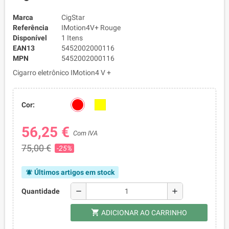
Marca
CigStar
Referência
IMotion4V+ Rouge
Disponível
1 Itens
EAN13
5452002000116
MPN
5452002000116
Cigarro eletrônico IMotion4 V +
Cor:
56,25 €
Com IVA
75,00 €
-25%
Últimos artigos em stock
notifications_active
remove
add
Quantidade
shopping_cart
ADICIONAR AO CARRINHO