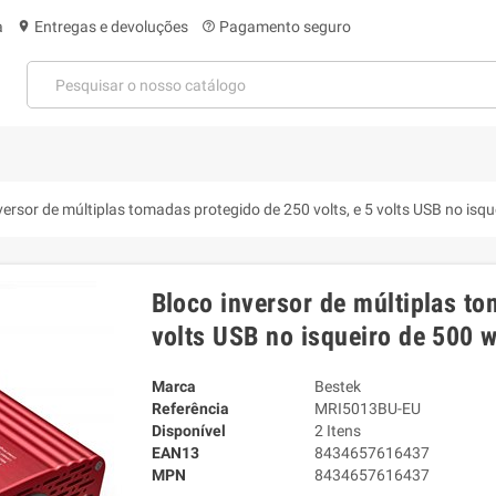
a
Entregas e devoluções
Pagamento seguro
location_on
help_outline
versor de múltiplas tomadas protegido de 250 volts, e 5 volts USB no isq
Bloco inversor de múltiplas to
volts USB no isqueiro de 500 w
Marca
Bestek
Referência
MRI5013BU-EU
Disponível
2 Itens
EAN13
8434657616437
MPN
8434657616437