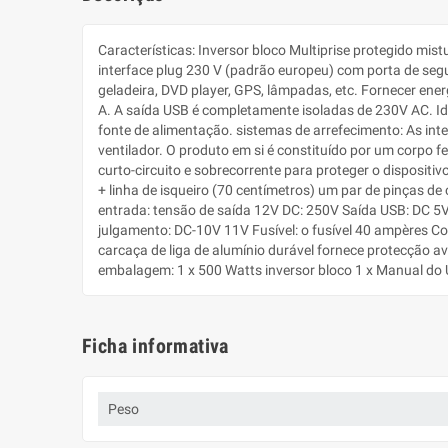
Características: Inversor bloco Multiprise protegido m
interface plug 230 V (padrão europeu) com porta de segu
geladeira, DVD player, GPS, lâmpadas, etc. Fornecer energ
A. A saída USB é completamente isoladas de 230V AC. Idea
fonte de alimentação. sistemas de arrefecimento: As int
ventilador. O produto em si é constituído por um corpo f
curto-circuito e sobrecorrente para proteger o dispositi
+ linha de isqueiro (70 centímetros) um par de pinças de
entrada: tensão de saída 12V DC: 250V Saída USB: DC 5V,
julgamento: DC-10V 11V Fusível: o fusível 40 ampères C
carcaça de liga de alumínio durável fornece protecção a
embalagem: 1 x 500 Watts inversor bloco 1 x Manual do 
Ficha informativa
Peso