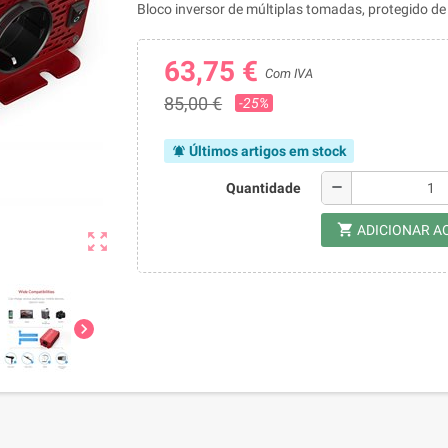
Bloco inversor de múltiplas tomadas, protegido de 
63,75 €
Com IVA
85,00 €
-25%
Últimos artigos em stock
notifications_active
remove
Quantidade
shopping_cart
ADICIONAR A
zoom_out_map
chevron_right