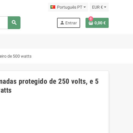
Português PT
EUR €
0
search
person
Entrar
0,00 €
ueiro de 500 watts
madas protegido de 250 volts, e 5
atts