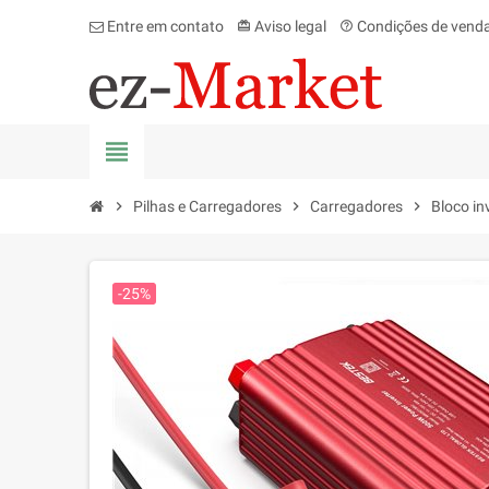
Entre em contato
Aviso legal
Condições de vend
card_giftcard
help_outline
view_headline
chevron_right
Pilhas e Carregadores
chevron_right
Carregadores
chevron_right
Bloco in
-25%