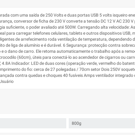
isturada com uma saída de 250 Volts e duas portas USB 5 volts isqueiro 
rança, conversor de ficha de 230 V converte a tensão DC 12 V AC 230 V pa
ia suficiente, o poder avaliado até 500W. Carregando alta velocidade: As 
l para carregar telefones celulares, tablets e outros dispositivos USB, 
eligentes de arrefecimento roda ventilação de temperatura, dependendo da
eito de liga de alumínio e é durável. 6 Segurança: protecção contra sobre
vo e o dano de carro. Ele retoma automaticamente o trabalho após a remo
 crocodilo (60cm), úteis para conectá-lo ao acendedor de cigarros ou car
 4.8A Indicador: LED de duas cores (operação verde, vermelho do batent
omprimento do fio: cerca de 27 polegadas / 70cm setor Dois 250V soquet
vançada contra quedas e choques 40 fusíveis Amps ventilador integrado 
Usuário
800g