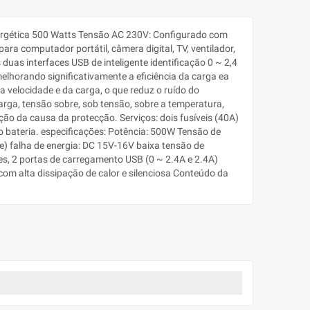
energética 500 Watts Tensão AC 230V: Configurado com
ra computador portátil, câmera digital, TV, ventilador,
duas interfaces USB de inteligente identificação 0 ~ 2,4
melhorando significativamente a eficiência da carga ea
 velocidade e da carga, o que reduz o ruído do
carga, tensão sobre, sob tensão, sobre a temperatura,
ção da causa da protecção. Serviços: dois fusíveis (40A)
ro bateria. especificações: Potência: 500W Tensão de
e) falha de energia: DC 15V-16V baixa tensão de
es, 2 portas de carregamento USB (0 ~ 2.4A e 2.4A)
com alta dissipação de calor e silenciosa Conteúdo da