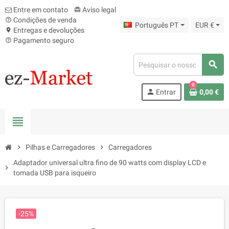
Entre em contato
Aviso legal
card_giftcard
Condições de venda
help_outline
Português PT
EUR €
Entregas e devoluções
location_on
Pagamento seguro
help_outline
search
0
person
Entrar
0,00 €
view_headline
chevron_right
Pilhas e Carregadores
chevron_right
Carregadores
Adaptador universal ultra fino de 90 watts com display LCD e
chevron_right
tomada USB para isqueiro
-25%