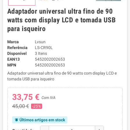
Adaptador universal ultra fino de 90
watts com display LCD e tomada USB
para isqueiro
Marca
Lvsun
Referência
LS-CR90L
Disponível
3 Itens
EAN13
5452002002653
MPN
5452002002653
Adaptador universal ultra fino de 90 watts com display LCD e
tomada USB para isqueiro
33,75 €
Com IVA
45,00 €
-25%
Últimos artigos em stock
notifications_active