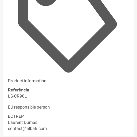
Product information
Referência
LS-CR90L
EU responsible person
EC
|
REP
Laurent Dumas
contact@albafi.com