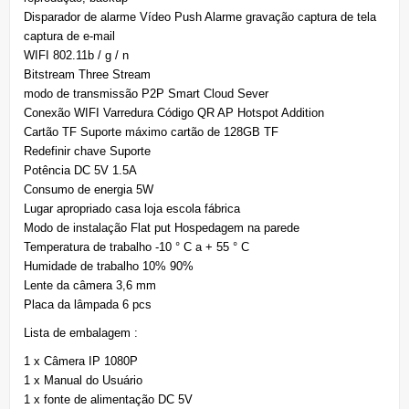
Disparador de alarme Vídeo Push Alarme gravação captura de tela
captura de e-mail
WIFI 802.11b / g / n
Bitstream Three Stream
modo de transmissão P2P Smart Cloud Sever
Conexão WIFI Varredura Código QR AP Hotspot Addition
Cartão TF Suporte máximo cartão de 128GB TF
Redefinir chave Suporte
Potência DC 5V 1.5A
Consumo de energia 5W
Lugar apropriado casa loja escola fábrica
Modo de instalação Flat put Hospedagem na parede
Temperatura de trabalho -10 ° C a + 55 ° C
Humidade de trabalho 10% 90%
Lente da câmera 3,6 mm
Placa da lâmpada 6 pcs
Lista de embalagem :
1 x Câmera IP 1080P
1 x Manual do Usuário
1 x fonte de alimentação DC 5V