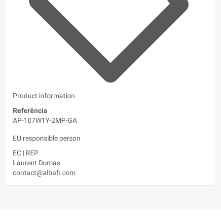
Product information
Referência
AP-107W1Y-2MP-GA
EU responsible person
EC
|
REP
Laurent Dumas
contact@albafi.com