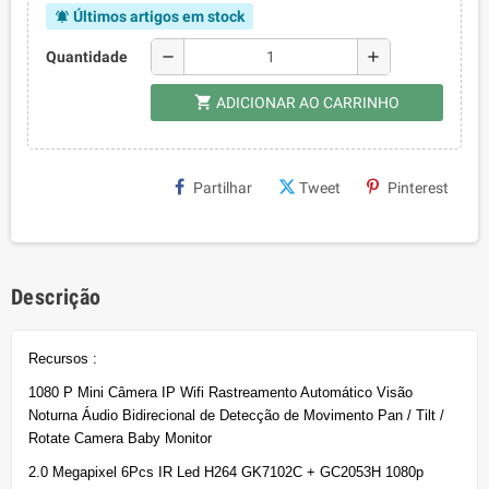
Últimos artigos em stock
notifications_active
remove
add
Quantidade
shopping_cart
ADICIONAR AO CARRINHO
Partilhar
Tweet
Pinterest
Descrição
Recursos :
1080 P Mini Câmera IP Wifi Rastreamento Automático Visão
Noturna Áudio Bidirecional de Detecção de Movimento Pan / Tilt /
Rotate Camera Baby Monitor
2.0 Megapixel 6Pcs IR Led H264 GK7102C + GC2053H 1080p