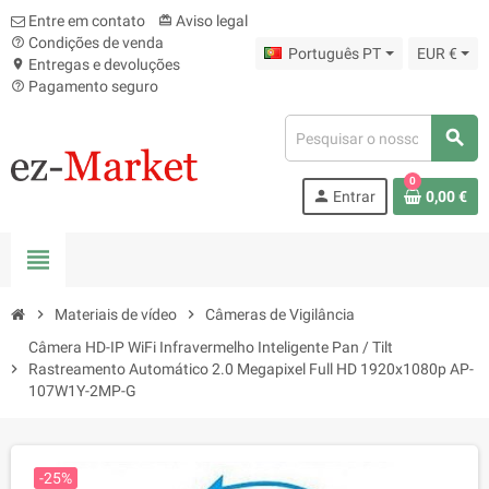
Entre em contato
Aviso legal
card_giftcard
Condições de venda
help_outline
Português PT
EUR €
Entregas e devoluções
location_on
Pagamento seguro
help_outline
search
0
person
Entrar
0,00 €
view_headline
chevron_right
Materiais de vídeo
chevron_right
Câmeras de Vigilância
Câmera HD-IP WiFi Infravermelho Inteligente Pan / Tilt
chevron_right
Rastreamento Automático 2.0 Megapixel Full HD 1920x1080p AP-
107W1Y-2MP-G
-25%