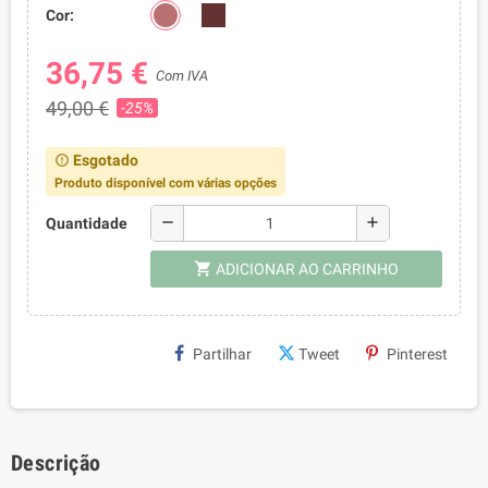
Cor:
36,75 €
Com IVA
49,00 €
-25%
Esgotado
error_outline
Produto disponível com várias opções
remove
add
Quantidade
shopping_cart
ADICIONAR AO CARRINHO
Partilhar
Tweet
Pinterest
Descrição