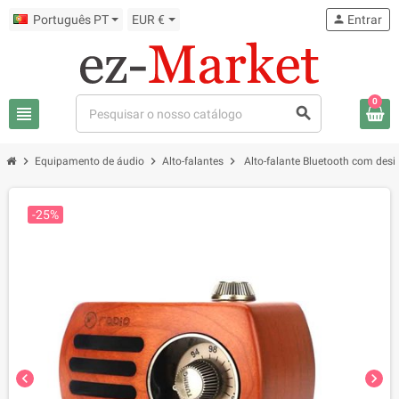
Português PT
EUR €
person
Entrar
0
view_headline
search
chevron_right
chevron_right
chevron_right
Equipamento de áudio
Alto-falantes
Alto-falante Bluetooth com desi
-25%
chevron_left
chevron_right