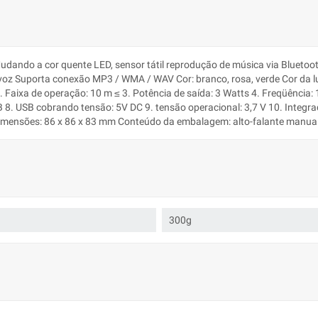
dando a cor quente LED, sensor tátil reprodução de música via Bluetoot
z Suporta conexão MP3 / WMA / WAV Cor: branco, rosa, verde Cor da luz: 
2. Faixa de operação: 10 m ≤ 3. Potência de saída: 3 Watts 4. Freqüência:
dB 8. USB cobrando tensão: 5V DC 9. tensão operacional: 3,7 V 10. Integr
 dimensões: 86 x 86 x 83 mm Conteúdo da embalagem: alto-falante manua
300g