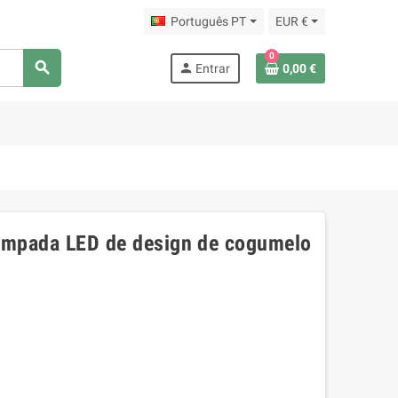
Português PT
EUR €
0
search
person
Entrar
0,00 €
 lâmpada LED de design de cogumelo