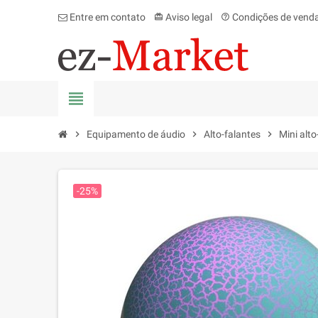
Entre em contato
Aviso legal
Condições de vend
card_giftcard
help_outline
view_headline
chevron_right
Equipamento de áudio
chevron_right
Alto-falantes
chevron_right
Mini alt
-25%