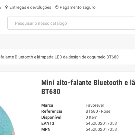
a
Entregas e devoluções
Pagamento seguro
location_on
help_outline
o-falante Bluetooth e lâmpada LED de design de cogumelo BT680
Mini alto-falante Bluetooth e
BT680
Marca
Favorever
Referência
BT680 - Rose
Disponível
0 Item
EAN13
5452002017053
MPN
5452002017053