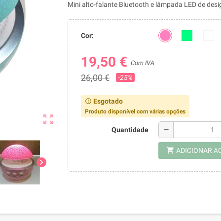
Mini alto-falante Bluetooth e lâmpada LED de des
Cor:
19,50 €
Com IVA
26,00 €
-25%
Esgotado
error_outline
Produto disponível com várias opções
zoom_out_map
remove
Quantidade
shopping_cart
ADICIONAR A
chevron_right