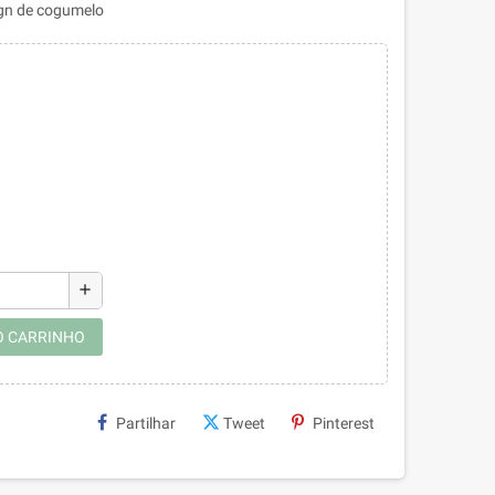
ign de cogumelo
add
O CARRINHO
Partilhar
Tweet
Pinterest