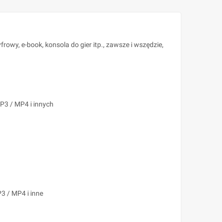
wy, e-book, konsola do gier itp., zawsze i wszędzie,
P3 / MP4 i innych
3 / MP4 i inne