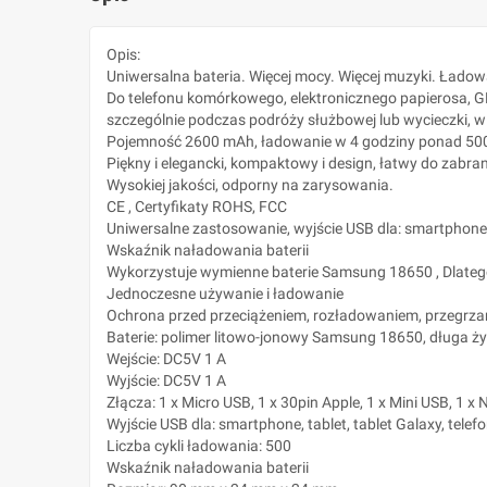
Opis:
Uniwersalna bateria. Więcej mocy. Więcej muzyki. Ładow
Do telefonu komórkowego, elektronicznego papierosa, GP
szczególnie podczas podróży służbowej lub wycieczki, w 
Pojemność 2600 mAh, ładowanie w 4 godziny ponad 500
Piękny i elegancki, kompaktowy i design, łatwy do zabran
Wysokiej jakości, odporny na zarysowania.
CE , Certyfikaty ROHS, FCC
Uniwersalne zastosowanie, wyjście USB dla: smartphone'
Wskaźnik naładowania baterii
Wykorzystuje wymienne baterie Samsung 18650 , Dlateg
Jednoczesne używanie i ładowanie
Ochrona przed przeciążeniem, rozładowaniem, przegrzan
Baterie: polimer litowo-jonowy Samsung 18650, długa 
Wejście: DC5V 1 A
Wyjście: DC5V 1 A
Złącza: 1 x Micro USB, 1 x 30pin Apple, 1 x Mini USB, 1 x 
Wyjście USB dla: smartphone, tablet, tablet Galaxy, tele
Liczba cykli ładowania: 500
Wskaźnik naładowania baterii