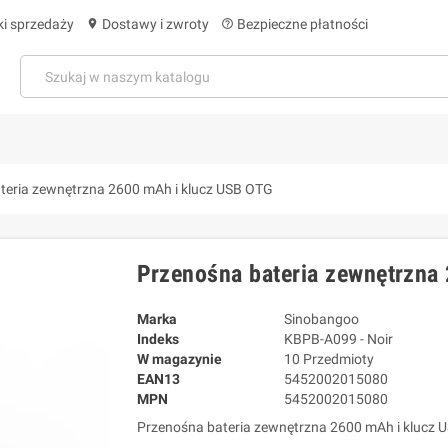
i sprzedaży
Dostawy i zwroty
Bezpieczne płatności
location_on
help_outline
teria zewnętrzna 2600 mAh i klucz USB OTG
Przenośna bateria zewnętrzna
Marka
Sinobangoo
Indeks
KBPB-A099 - Noir
W magazynie
10 Przedmioty
EAN13
5452002015080
MPN
5452002015080
Przenośna bateria zewnętrzna 2600 mAh i klucz 