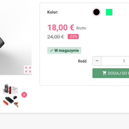
Kolor:
18,00 €
Brutto
24,00 €
-25%
W magazynie
check
remove
Ilość
zoom_out_map
shopping_cart
DODAJ DO
chevron_right