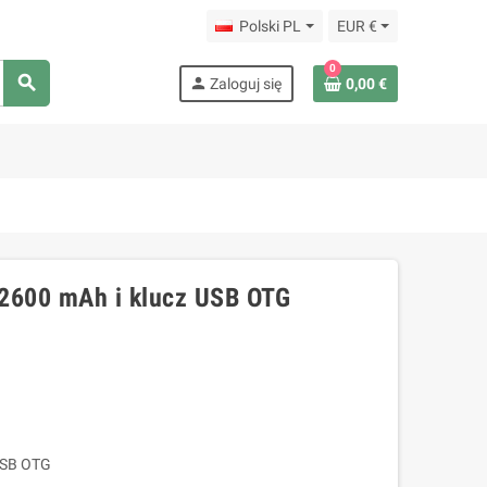
Polski PL
EUR €
0
search
person
Zaloguj się
0,00 €
 2600 mAh i klucz USB OTG
USB OTG