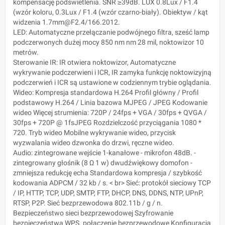
kompensację podświetlenia. SNR ≥39dB. LUX 0.8Lux / F1.4
(wzór koloru, 0.3Lux / F1.4 (wzór czarno-biały). Obiektyw / kąt
widzenia 1.7mm@F2.4/166.2012.
LED: Automatyczne przełączanie podwójnego filtra, sześć lamp
podczerwonych dużej mocy 850 nm nm 28 mil, noktowizor 10
metrów.
Sterowanie IR: IR otwiera noktowizor, Automatyczne
wykrywanie podczerwieni i ICR, IR zamyka funkcję noktowizyjną
podczerwień i ICR są ustawione w codziennym trybie oglądania.
Wideo: Kompresja standardowa H.264 Profil główny / Profil
podstawowy H.264 / Linia bazowa MJPEG / JPEG Kodowanie
wideo Więcej strumienia: 720P / 24fps + VGA / 30fps + QVGA /
30fps + 720P @ 1fsJPEG Rozdzielczość przyciągania 1080 *
720. Tryb wideo Mobilne wykrywanie wideo, przycisk
wyzwalania wideo dzwonka do drzwi, ręczne wideo.
Audio: zintegrowane wejście 1-kanałowe - mikrofon 48dB. -
zintegrowany głośnik (8 Ω 1 w) dwudźwiękowy domofon -
zmniejsza redukcję echa Standardowa kompresja / szybkość
kodowania ADPCM / 32 kb / s. < br> Sieć: protokół sieciowy TCP
/ IP, HTTP, TCP, UDP, SMTP, FTP, DHCP, DNS, DDNS, NTP, UPnP,
RTSP, P2P. Sieć bezprzewodowa 802.11b / g / n.
Bezpieczeństwo sieci bezprzewodowej Szyfrowanie
bezpieczeństwa WPS. połączenie bezprzewodowe Konfiguracja