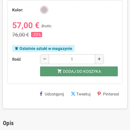
Kolor:
57,00 €
Brutto
76,00 €
-25%
Ostatnie sztuki w magazynie
notifications_active
remove
add
Ilość
shopping_cart
DODAJ DO KOSZYKA
Udostępnij
Tweetuj
Pinterest
Opis