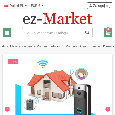
Polski PL
EUR €
person
Zaloguj się
0
view_headline
search
chevron_right
chevron_right
chevron_right
Materiały wideo
Kamery nadzoru
Kamera wideo w drzwiach Kamera 
-25%
chevron_left
chevron_right