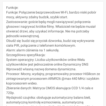
Funkcje:
Funkcje: Połączenie bezprzewodowe Wi-Fi, bardzo niski pobór
mocy, aktywny zdalny budzik, szybki start.
Zastosowanie: goście będą mogli nawiązywać połączenia
głosowe i nagrywać krótkie filmy. Właściciel nie będzie musiał
otwierać drzwi, aby uzyskać informacje. Nie ma potrzeby
jednostki wewnętrznej.
Obudź się: budzi się przycisk dzwonka, budzi się wykrywanie
ciała PIR, połączenie z telefonem komórkowym.
Alarm: alarm ciśnienia na 1 sekundę.
Szczegółowa specyfikacja:
System operacyjny: Liczba użytkowników online Wielu
użytkowników jest jednocześnie online Dynamiczny DNS
Wprowadź własną nazwę domena dynamiczna.
Procesor: Mocny, wydajny, programowalny procesor HiSilicon ze
zintegrowanym procesorem ARM926 @max 440 MHz i szybkim
koprocesorem wideo.
Zbieranie danych: Matryca CMOS skanująca CCD 1/4 cala e
720p.
Wydajność czujnika: obsługuje automatyczny balans bieli,
automatyczną kontrolę wzmocnienia, automatyczną